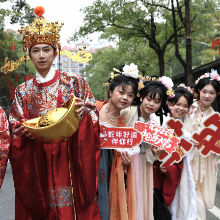
有片丨《功夫女足》將登香港銀幕 周星馳率團隊造勢 劉嘉玲迪麗熱巴等驚喜現身
流活動」圓滿舉行
持 廣西推出港澳遊客門票五折優惠力拓暑期入境市場