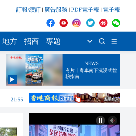
訂報/續訂
廣告服務
PDF電子報
電子報
|
|
|
地方
招商
專題
NEWS
有片丨粵車南下沉浸式體
驗指南
22:15
21:55
21:25
21:04
20:52