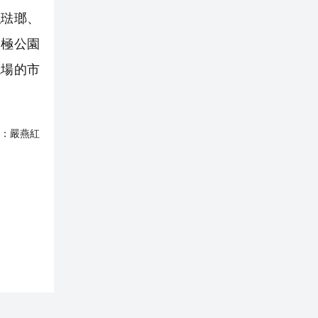
琺瑯、
太極公園
現場的市
：
嚴燕紅