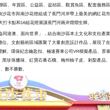
、春聯區、年貨區、公益區、盆桔區、觀賞魚區、配套服務
南沙花市與南沙花燈組成了蕉門河岸帶上最美的網紅花
大打卡點和16組花燈展讓蕉門河兩岸熠熠生輝。
同港澳、面向世界」，結合南沙區本土文化和支柱產業
攤位。文創藝術區域匯聚了大量創意設計作品，展現了
理解。環保紀念鑰匙扣、極速賽車公司VR模擬產品、景
、黑珍珠臘味、紅寶石番石榴、梅州柚子皮、刺梨產品
目、數不勝數。