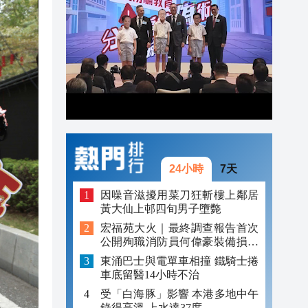
20:34
20:22
20:21
24小時
7天
因噪音滋擾用菜刀狂斬樓上鄰居
黃大仙上邨四旬男子墮斃
宏福苑大火｜最終調查報告首次
公開殉職消防員何偉豪裝備損毀
照片
東涌巴士與電單車相撞 鐵騎士捲
車底留醫14小時不治
受「白海豚」影響 本港多地中午
錄得高溫 上水達37度