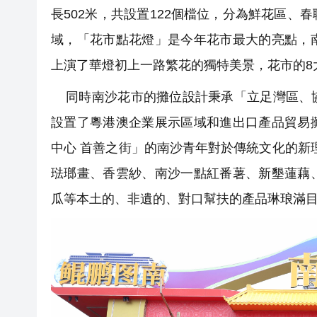
長502米，共設置122個檔位，分為鮮花區
域，「花市點花燈」是今年花市最大的亮點，
上演了華燈初上一路繁花的獨特美景，花市的8
同時南沙花市的攤位設計秉承「立足灣區、協
設置了粵港澳企業展示區域和進出口產品貿易
中心 首善之街」的南沙青年對於傳統文化的新
琺瑯畫、香雲紗、南沙一點紅番薯、新墾蓮藕
瓜等本土的、非遺的、對口幫扶的產品琳琅滿