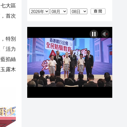
區七大區
市，首次
，特別
在「活力
泰藍掐絲
、玉露木