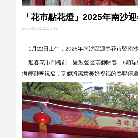
「花市點花燈」2025年南沙
2025-01-22 21:13:12
1月22日上午，2025年南沙區迎春花市暨南
迎春花市門樓前，鑼鼓聲聲瑞獅鬧春，6頭瑞獅
海舞獅齊祝福，瑞獅將寓意美好祝福的春聯傳