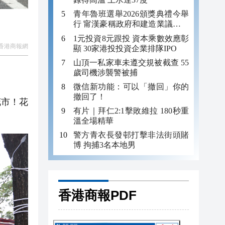
青年魯班選舉2026頒獎典禮今舉
行 甯漢豪稱政府和建造業議會做
好培訓工作
1元投資8元跟投 資本乘數效應彰
香港商報網
顯 30家港投投資企業排隊IPO
山頂一私家車未遵交規被截查 55
歲司機涉襲警被捕
微信新功能：可以「撤回」你的
撤回了！
花市！花
有片｜拜仁2:1擊敗維拉 180秒重
溫全場精華
警方青衣長發邨打擊非法街頭賭
博 拘捕3名本地男
香港商報PDF