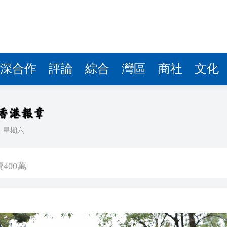
深合作
評論
綜合
灣區
商社
文化
日
星期六
班車次取消
400萬
映】周星馳：因時間調整 未能製作粵語版 對此深表遺憾
署：死者曾投訴樓上狗隻噪音 6月已批准調遷
關閉消毒明早重開