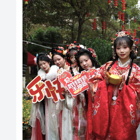
「滬港澳台青少年體育舞蹈交
風雨過後八桂安好｜桂港直航加