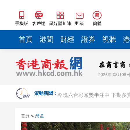
簡
手機版
客戶端
融媒體矩陣
郵箱
簡體
首頁
港聞
財經
證券
視聽
港
2026年 08月08
​港航快運取消多班航班 高鐵8
今晚六合彩頭獎半注中 下期多寶
滾動新聞：
有片丨【《功夫女足》香港將上
首頁
灣區
>
黃大仙企圖謀殺及自殺案 房屋
屏山天水圍泳池現嘔吐物 暫時