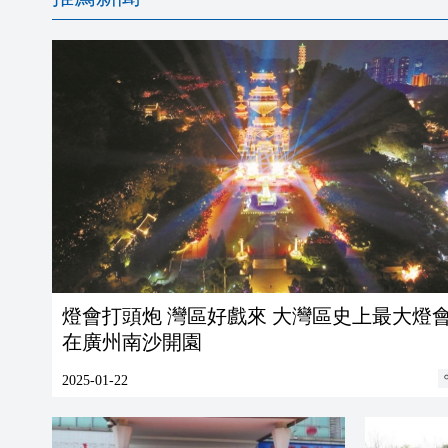
燈會打頭炮 灣區好戲來 大灣區史上最大燈會
在廣州南沙開園
2025-01-22