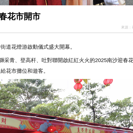
迎春花市開市
來源：
沙街道花燈游啟動儀式盛大開幕。
采青、登高杆、吐對聯開啟紅紅火火的2025南沙迎春
遞給花市攤位和遊客。