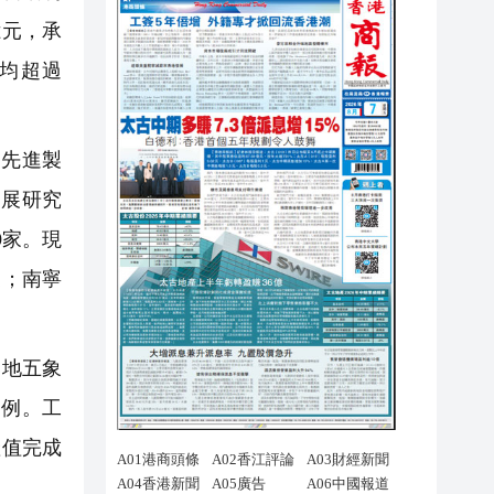
億元，承
標均超過
先進製
發展研究
0家。現
家；南寧
落地五象
案例。工
產值完成