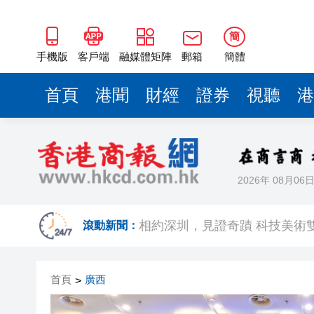
簡
手機版
客戶端
融媒體矩陣
郵箱
簡體
首頁
港聞
財經
證券
視聽
港
2026年 08月06
歐足聯：抵制國際足聯賽事立
相約深圳，見證
滾動新聞：
跑馬地私人泳池救生員涉用假證
首頁
廣西
>
特朗普否認美國彈藥短缺 稱將
美股觀望非農數據 道指跌逾百