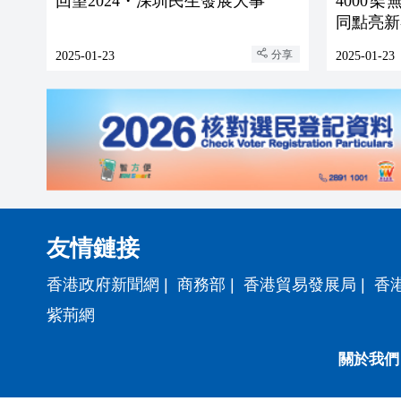
回望2024・深圳民生發展大事
4000
同點亮新
分享
2025-01-23
2025-01-23
友情鏈接
香港政府新聞網
|
商務部
|
香港貿易發展局
|
香
紫荊網
關於我們