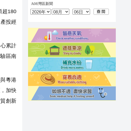
超180
，產投經
中心累計
試驗區南
與粵港
應，加快
自貿創新