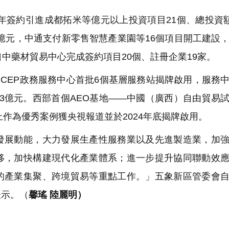
年簽約引進成都拓米等億元以上投資項目21個、總投資額
4億元，中通支付新零售智慧產業園等16個項目開工建設
中藥材貿易中心完成簽約項目20個、註冊企業19家。
CEP政務服務中心首批6個基層服務站揭牌啟用，服務
.3億元。西部首個AEO基地——中國（廣西）自由貿易
上作為優秀案例獲央視報道並於2024年底揭牌啟用。
展動能，大力發展生產性服務業以及先進製造業，加強
移，加快構建現代化產業體系；進一步提升協同聯動效
的產業集聚、跨境貿易等重點工作。」五象新區管委會
表示。（
馨瑤 陸麗明）