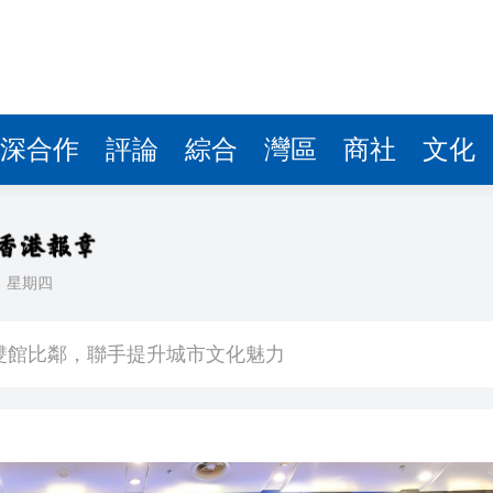
深合作
評論
綜合
灣區
商社
文化
日
星期四
場不變
奇蹟 科技美術雙館比鄰，聯手提升城市文化魅力
件 食環署勒令關閉報警處理
嚴懲發表叛國言論的「爆料者」
點