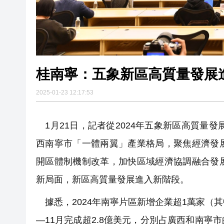
桂南寧：五象新區高質量發展
2025-01-23 12:17:53
1月21日，記者從2024年五象新區高質量發
西南寧市「一體兩翼」產業格局，聚焦經濟發
開區體制機制改革，加快區域經濟協調融合發
新局面，新區高質量發展進入新階段。
據悉，2024年南寧片區新增企業超1萬家（其
—11月完成超2.8億美元，分別占廣西和南寧