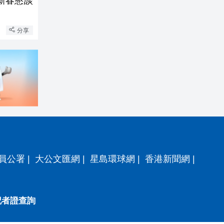
新春懇談
分享
員公署
|
大公文匯網
|
星島環球網
|
香港新聞網
|
記者證查詢