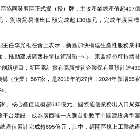
片區協同發展區正式揭（授）牌，主攻產業總產值超497
元，貨物貿易進出口額完成超130億元，完成年度目
主任李光劭在會上表示，新區加快構建生產性服務業和
面，推動建成廣西桂電技術服務中心、東盟綠色可持續
創新項目，新區累計實有高新技術企業保有量預計達43
企業）567家，是2018年的27倍，2024年新增55
%。
家、核心產值規模超640億元。國際通信業務出入口局
務平台建設」成為廣西唯一入選首批數字中國建設典型
業總產值累計完成超695億元，其中，經開區規上工業總