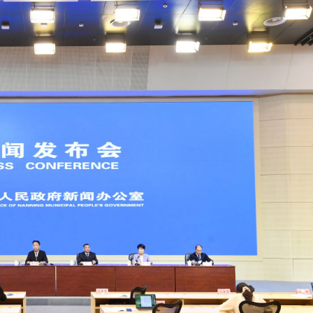
正遇晚高峰 情況危急 鐵騎交警一路開道護送
危駕被捕
飲食正在毀掉很多老人的晚年健康