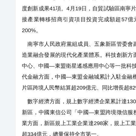
度創新成果41項。4月19日，自貿試驗區南寧
接產業轉移招商引資項目投資完成額超57億
200%。
南寧市人民政府黨組成員、五象新區管委會副
造業融合發展的現代化產業體系。科技創新方
中心、中國—東盟衛星遙感應用中心等一批科技
代金融方面，中國—東盟金融城累計入駐金融機構（
片區跨境人民幣結算超209億元、同比增長超82
數字經濟方面，規上數字經濟企業累計達130
新區，中國東信公司「中國—東盟跨境徵信服
業方面，新區規上工業企業達298家，規上工
超334億元，總量保持全市第一。