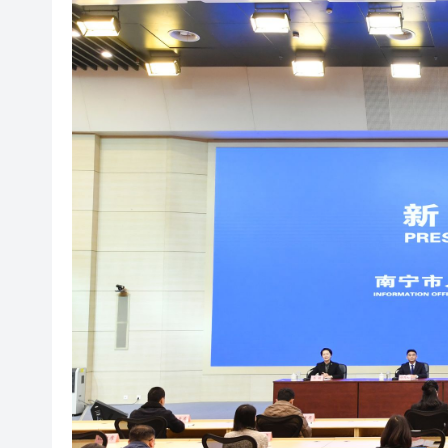
有片丨孕婦羊水破裂即將臨盆 
東涌巴士撞電單車 巴士司機涉
有片丨清淡不等於吃素！ 清淡