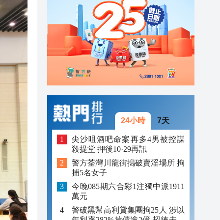
23:12
23:12
23:00
24小時
7天
尖沙咀酒吧命案再多4男被控謀
殺提堂 押後10·29再訊
警方荃灣川龍街搗破賣淫場所 拘
捕5名女子
今晚085期六合彩1注獨中派1911
萬元
警破黑幫高利貸集團拘25人 涉以
年利率282%放債逾2億 招徠未成