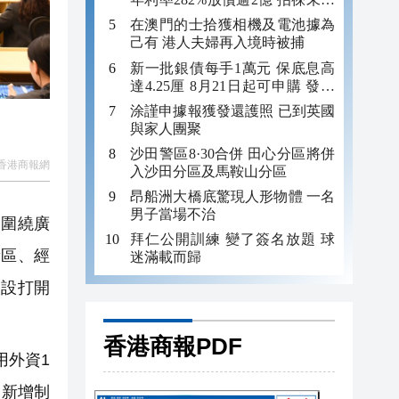
年追數
在澳門的士拾獲相機及電池據為
己有 港人夫婦再入境時被捕
新一批銀債每手1萬元 保底息高
達4.25厘 8月21日起可申購 發行
金額最多550億
涂謹申據報獲發還護照 已到英國
與家人團聚
沙田警區8·30合併 田心分區將併
香港商報網
入沙田分區及馬鞍山分區
昂船洲大橋底驚現人形物體 一名
男子當場不治
會圍繞廣
拜仁公開訓練 變了簽名放題 球
新區、經
迷滿載而歸
建設打開
香港商報PDF
用外資1
；新增制