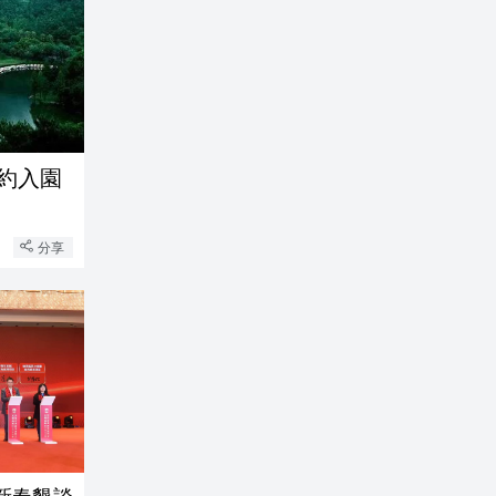
約入園
分享