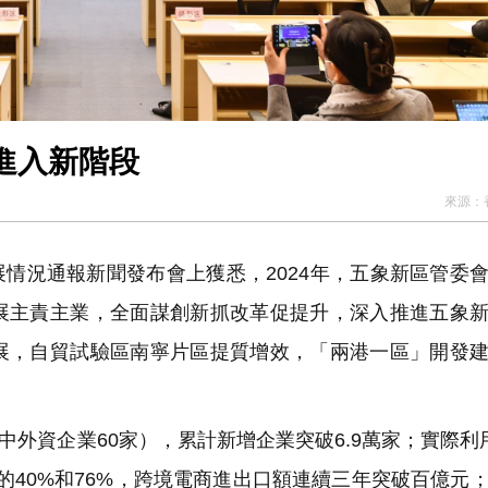
進入新階段
來源：
展情況通報新聞發布會上獲悉，2024年，五象新區管委
展主責主業，全面謀創新抓改革促提升，深入推進五象
展，自貿試驗區南寧片區提質增效，「兩港一區」開發
中外資企業60家），累計新增企業突破6.9萬家；實際利
市的40%和76%，跨境電商進出口額連續三年突破百億元