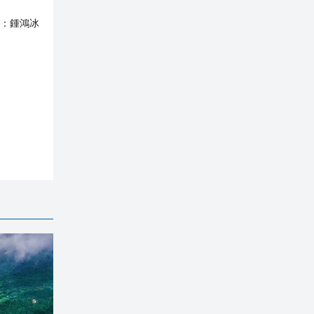
：
鍾鴻冰