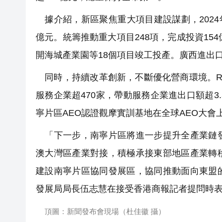
據介紹，新區聚焦重大項目建設謀劃，2024
億元。統籌推動重大項目248項，完成投資15
開海城產業園等18個項目竣工投產。廣西進出口
同時，持續改革創新，不斷優化營商環境。R
服務企業超470家，帶動服務企業進出口額超3
寧片區AEO認證觀摩實訓基地在全球AEO大會
「下一步，南寧片區將進一步提升全產業鏈發
澳大灣區產業對接，積極承接東部地區產業轉
建設南寧片區協同發展區，協同推動面向東盟
發展局局長伍志慧在接受香港商報記者提問時
頂圖：新聞發布會現場（杜佳徽 攝）