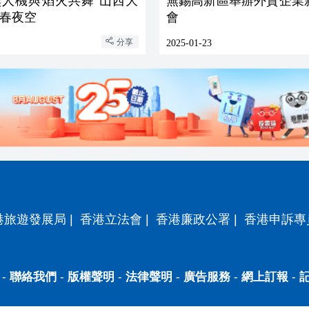
架無人機與焰火共舞 山西大
無錫高新區舉辦外資企業
春夜空
會
分享
2025-01-23
港旅遊發展局
|
香港立法會
|
香港廉政公署
|
香港申訴專
-
聯絡我們
-
版權聲明
-
法律聲明
-
廣告服務
-
網上訂報
-