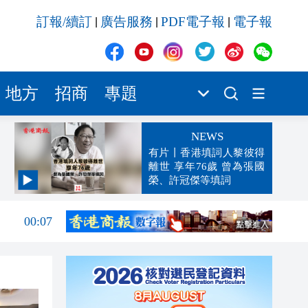
訂報/續訂
廣告服務
PDF電子報
電子報
|
|
|
地方
招商
專題
NEWS
有片丨香港填詞人黎彼得
離世 享年76歲 曾為張國
榮、許冠傑等填詞
00:19
00:07
23:38
23:35
23:17