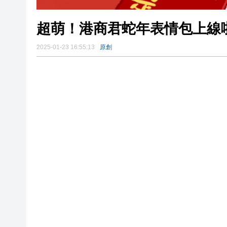
超萌！港商君蛇年表情包上線
2025-01-23 16:55:13
原創