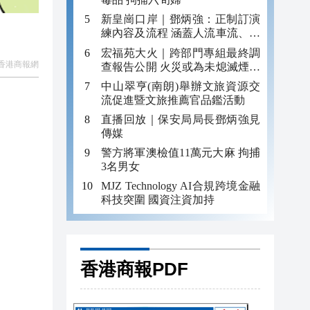
新皇崗口岸｜鄧炳強：正制訂演
練內容及流程 涵蓋人流車流、緊
急應變等
宏福苑大火｜跨部門專組最終調
香港商報網
查報告公開 火災或為未熄滅煙頭
引發
中山翠亨(南朗)舉辦文旅資源交
流促進暨文旅推薦官品鑑活動
直播回放｜保安局局長鄧炳強見
傳媒
警方將軍澳檢值11萬元大麻 拘捕
3名男女
MJZ Technology AI合規跨境金融
科技突圍 國資注資加持
香港商報PDF