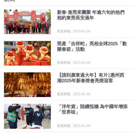
新春·進莞來團聚 年逾六旬的他們
相約東莞長安過年
香港商報
2025-01-26
莞產「吉祥蛇」亮相全球2025「歡
樂春節」活動
香港商報
2025-01-26
【請到廣東過大年】有片∣惠州西
湖2025年新春燈會亮燈迎客
香港商報
2025-01-26
「洋年貨」陸續抵穗 為中國年增添
「世界味」
香港商報
2025-01-26