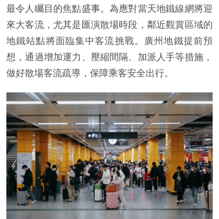
最令人矚目的焦點盛事。為應對當天地鐵線網將迎
來大客流，尤其是匯演散場時段，鄰近觀賞區域的
地鐵站點將面臨集中客流挑戰。廣州地鐵提前預
想，通過增加運力、壓縮間隔、加派人手等措施，
做好散場客流疏導，保障乘客安全出行。