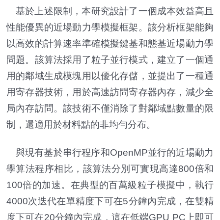
基於上述限制，本研究設計了一個成本效益高且
性能優異的近場動力學模擬框架。該分析框架能夠
以高效的計算速率準確模擬鍵基和態基近場動力學
問題。該算法採用了粒子並行模式，建立了一個通
用的鄰域生成模塊用以優化存儲，並提出了一種通
用寄存器技術，用於高速訪問寄存器內存，減少全
局內存訪問。該技術不僅消除了對鄰域點數量的限
制，還適用於材料點的非均勻分布。
與現有基於串行程序和OpenMP並行的近場動力
學算法程序相比，該算法分別可實現高達800倍和
100倍的加速。在典型的百萬級粒子模擬中，執行
4000次迭代在單精度下可在5分鐘內完成，在雙精
度下可在20分鐘內完成，這在低端GPU PC上即可