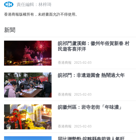
責任編輯：林梓琦
香港商報版權所有，未經書面允許不得使用。
新聞
皖祁門蘆溪鄉：徽州年俗賀新春 村
民遊客喜洋洋
香港商報
2025-02-03
皖祁門：非遺遊園會 熱鬧過大年
香港商報
2025-02-03
皖徽州區：岩寺老街「年味濃」
香港商報
2025-02-03
同比增勢勁 皖黟縣春節遊人氣旺