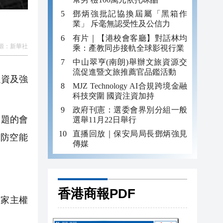
鄧炳強批記協換屆屬「黑箱作
業」 斥毫無認受性及公信力
有片｜【港校會客廳】對話林均
源：
新華社
乘：產教同步接軌全球影視行業
中山翠亨(南朗)舉辦文旅資源交
流促進暨文旅推薦官品鑑活動
融資及強
MJZ Technology AI合規跨境金融
科技突圍 國資注資加持
政府刊憲：選委會界別分組一般
問題的會
選舉11月22日舉行
直播回放｜保安局局長鄧炳強見
防空能
傳媒
香港商報PDF
國家主權