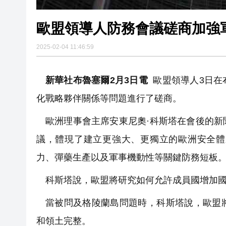
歐盟領導人防務會議磋商加強
2025-02-04 11:46:59
新華社布魯塞爾2月3日電
歐盟領導人3日在
化戰略夥伴關係等問題進行了磋商。
歐洲理事會主席安東尼奧·科斯塔在會後的
議，體現了建立更強大、更獨立的歐洲安全體
力、彈藥生產以及軍事機動性等關鍵防務短板
科斯塔說，歐盟將研究如何允許成員國增加
當被問及格陵蘭島問題時，科斯塔說，歐盟
和領土完整。