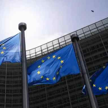
殉職消防員何偉豪裝備 「黃金戰衣」損毀
敗維拉 180秒重溫全場精華