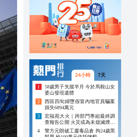
08:53
08:48
08:33
04:29
24小時
7天
58歲男子失蹤半月 今於馬鞍山女
婆山發現遺體
西區四旬婦墮假冒內地官員騙案
損失6894萬元
宏福苑大火｜跨部門專組最終調
查報告公開 火災或為未熄滅煙頭
引發
警方元朗破工廈毒品倉 拘24歲黑
幫男 檢100萬元依托咪酯