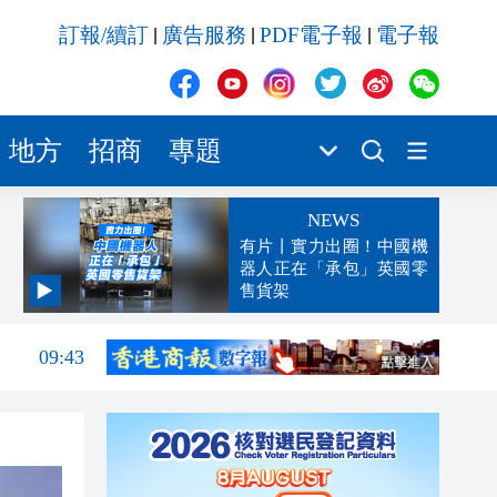
訂報/續訂
廣告服務
PDF電子報
電子報
|
|
|
地方
招商
專題
NEWS
有片丨實力出圈！中國機
器人正在「承包」英國零
售貨架
10:05
09:43
09:23
09:19