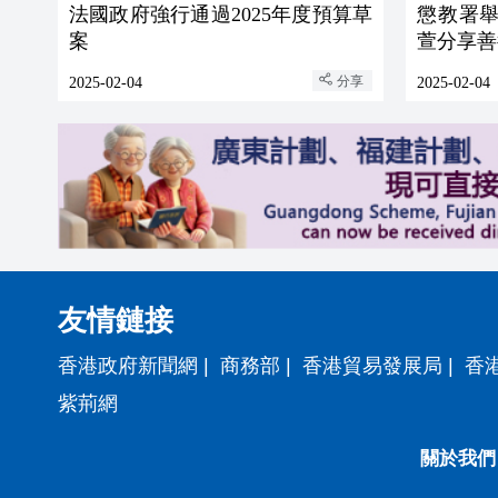
法國政府強行通過2025年度預算草
懲教署舉
案
萱分享善
分享
2025-02-04
2025-02-04
友情鏈接
香港政府新聞網
|
商務部
|
香港貿易發展局
|
香
紫荊網
關於我們