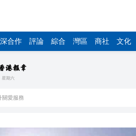
深合作
評論
綜合
灣區
商社
文化
日
星期六
16人灼傷
升關愛服務
獎項60年來首位中國畫家
顯 30家港投投資企業排隊IPO