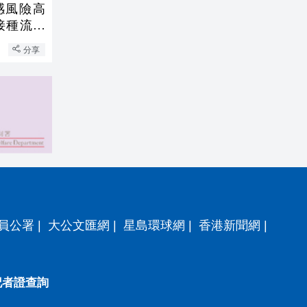
感風險高
接種流感
分享
員公署
|
大公文匯網
|
星島環球網
|
香港新聞網
|
記者證查詢