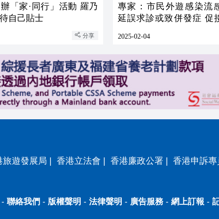
辦「家·同行」活動 羅乃
專家：市民外遊感染流
待自己貼士
延誤求診或致併發症 促
疫苗
分享
2025-02-04
港旅遊發展局
|
香港立法會
|
香港廉政公署
|
香港申訴專
-
聯絡我們
-
版權聲明
-
法律聲明
-
廣告服務
-
網上訂報
-