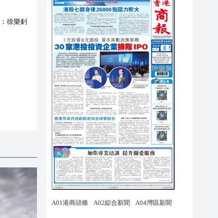
：
徐樂釗