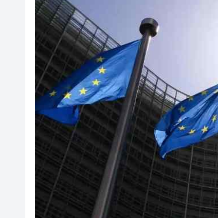
港股七翻身後26000點阻力較大
颱風「白海豚」強勢入東海
宏福苑大火｜最终調查報告曝光
有片｜拜仁2:1擊