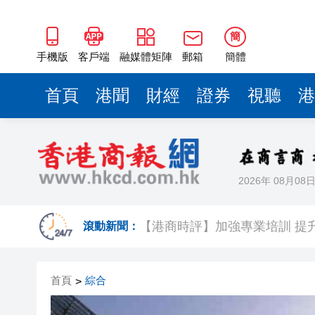
簡
手機版
客戶端
融媒體矩陣
郵箱
簡體
首頁
港聞
財經
證券
視聽
港
2026年 08月08
雲南火把節燃料桶意外傾倒 現場
滾動新聞：
【港商時評】加強專業培訓 提
首頁
綜合
>
蔡皋領取國際安徒生獎 系插畫
1元投資8元跟投 資本乘數效應彰