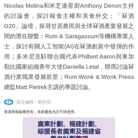
Nicolas Molina和米芝連星廚Anthony Denon主持
的討論會，探討糧食主權和美食外交；「冧酒
G20」論壇，探尋甘蔗農民與全球冧酒產業發展之
間的潛在聯繫；Rum & Saragassum等機構專業人
士，探討有關人工智能(AI)在冧酒創新中發揮的作
用；多米尼克駐聯合國代表Philbert Aaron與東加
勒比國家組織青年大使Daniella Letal，聯席討論冧
酒行業職業發展前景；Rum Wonk & Wonk Press
總監Matt Pietrek主講的專題討論。
責任編輯：程向明
香港商報版權所有，未經書面允許不得使用。