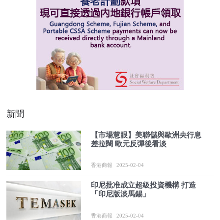
新聞
【市場慧眼】美聯儲與歐洲央行息
差拉闊 歐元反彈後看淡
香港商報
2025-02-04
印尼批准成立超級投資機構 打造
「印尼版淡馬錫」
香港商報
2025-02-04