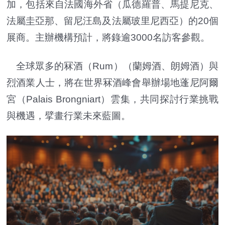
加，包括來自法國海外省（瓜德羅普、馬提尼克、
法屬圭亞那、留尼汪島及法屬玻里尼西亞）的20個
展商。主辦機構預計，將錄逾3000名訪客參觀。
全球眾多的冧酒（Rum）（蘭姆酒、朗姆酒）與
烈酒業人士，將在世界冧酒峰會舉辦場地蓬尼阿爾
宮（Palais Brongniart）雲集，共同探討行業挑戰
與機遇，擘畫行業未來藍圖。