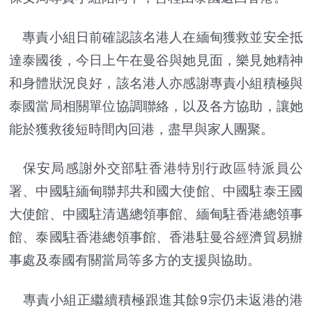
專責小組日前確認該名港人在緬甸獲救並安全抵
達泰國後，今日上午在曼谷與她見面，樂見她精神
和身體狀況良好，該名港人亦感謝專責小組積極與
泰國當局相關單位協調聯絡，以及各方協助，讓她
能於獲救後短時間內回港，盡早與家人團聚。
保安局感謝外交部駐香港特別行政區特派員公
署、中國駐緬甸聯邦共和國大使館、中國駐泰王國
大使館、中國駐清邁總領事館、緬甸駐香港總領事
館、泰國駐香港總領事館、香港駐曼谷經濟貿易辦
事處及泰國有關當局等多方的支援與協助。
專責小組正繼續積極跟進其餘9宗仍未返港的港