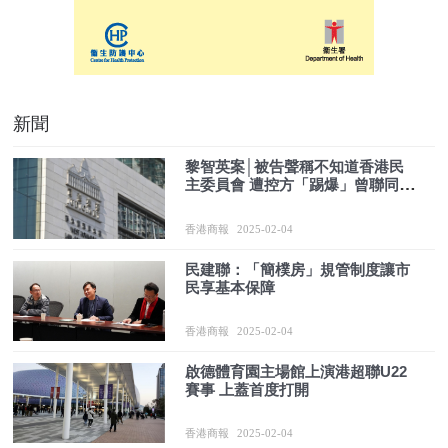
新聞
黎智英案│被告聲稱不知道香港民
主委員會 遭控方「踢爆」曾聯同該
組織會見美議員
香港商報
2025-02-04
民建聯：「簡樸房」規管制度讓市
民享基本保障
香港商報
2025-02-04
啟德體育園主場館上演港超聯U22
賽事 上蓋首度打開
香港商報
2025-02-04