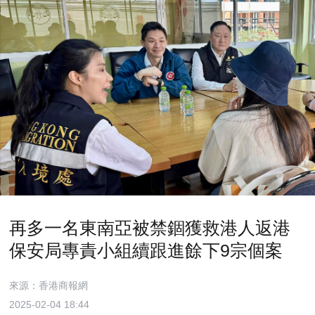
再多一名東南亞被禁錮獲救港人返港
保安局專責小組續跟進餘下9宗個案
來源：香港商報網
2025-02-04 18:44