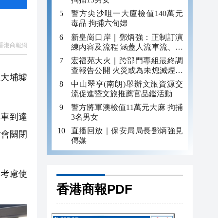
警方尖沙咀一大廈檢值140萬元
毒品 拘捕六旬婦
新皇崗口岸｜鄧炳強：正制訂演
香港商報網
練內容及流程 涵蓋人流車流、緊
急應變等
宏福苑大火｜跨部門專組最終調
查報告公開 火災或為未熄滅煙頭
大埔墟
引發
中山翠亨(南朗)舉辦文旅資源交
流促進暨文旅推薦官品鑑活動
警方將軍澳檢值11萬元大麻 拘捕
車到達
3名男女
直播回放｜保安局局長鄧炳強見
站會關閉
傳媒
考慮使
香港商報PDF