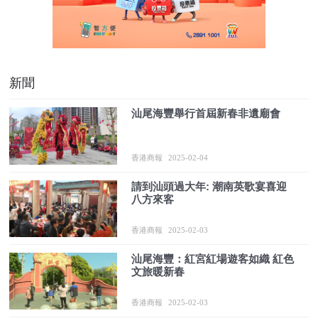
新聞
汕尾海豐舉行首屆新春非遺廟會
香港商報
2025-02-04
請到汕頭過大年: 潮南英歌宴喜迎
八方來客
香港商報
2025-02-03
汕尾海豐：紅宮紅場遊客如織 紅色
文旅暖新春
香港商報
2025-02-03