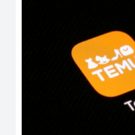
「滬港澳台青少年體育舞蹈交
風雨過後八桂安好｜桂港直航加
相約深圳，見證奇