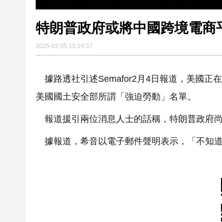
特朗普政府或將中國跨境電商
2025-02-05 15:24:37
據路透社引述Semafor2月4日報道，美國正
美國國土安全部所謂「強迫勞動」名單。
報道援引兩位消息人士的話稱，特朗普政府尚
據報道，希音以電子郵件聲明表示，「不知道