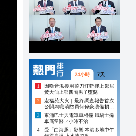
20:22
20:21
20:17
24小時
7天
因噪音滋擾用菜刀狂斬樓上鄰居
黃大仙上邨四旬男子墮斃
宏福苑大火｜最終調查報告首次
公開殉職消防員何偉豪裝備損毀
照片
東涌巴士與電單車相撞 鐵騎士捲
車底留醫14小時不治
受「白海豚」影響 本港多地中午
錄得高溫 上水達37度