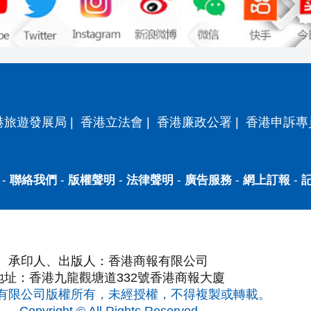
港旅遊發展局
|
香港立法會
|
香港廉政公署
|
香港申訴專
-
聯絡我們
-
版權聲明
-
法律聲明
-
廣告服務
-
網上訂報
-
承印人、出版人：香港商報有限公司
地址：香港九龍觀塘道332號香港商報大廈
有限公司版權所有，未經授權，不得複製或轉載。
Copyright © All Rights Reserved