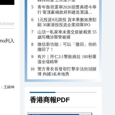
青年魯班選舉2026頒獎典禮今舉
行 甯漢豪稱政府和建造業議會做
好培訓工作
1元投資8元跟投 資本乘數效應彰
香港商報網
顯 30家港投投資企業排隊IPO
山頂一私家車未遵交規被截查 55
歲司機涉襲警被捕
mu列入
微信新功能：可以「撤回」你的
撤回了！
有片｜拜仁2:1擊敗維拉 180秒重
溫全場精華
警方青衣長發邨打擊非法街頭賭
博 拘捕3名本地男
：
王錦坤
香港商報PDF