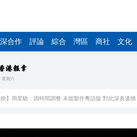
深合作
評論
綜合
灣區
商社
文化
日
星期六
400萬
映】周星馳：因時間調整 未能製作粵語版 對此深表遺憾
署：死者曾投訴樓上狗隻噪音 6月已批准調遷
關閉消毒明早重開
有片丨《功夫女足》將登香港銀幕 周星馳率團隊造勢 劉嘉玲迪麗熱巴等驚喜現身