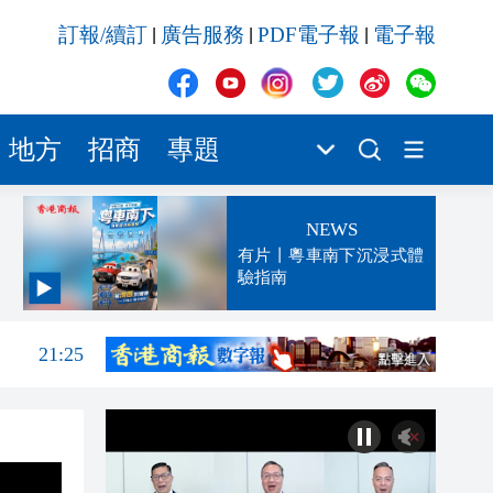
訂報/續訂
廣告服務
PDF電子報
電子報
|
|
|
地方
招商
專題
NEWS
有片丨粵車南下沉浸式體
驗指南
21:55
21:25
21:04
20:52
20:34