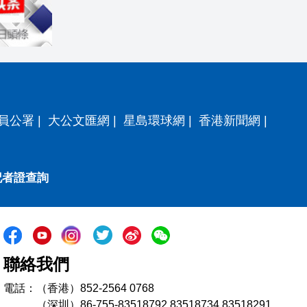
員公署
|
大公文匯網
|
星島環球網
|
香港新聞網
|
記者證查詢
聯絡我們
電話：（香港）852-2564 0768
（深圳）86-755-83518792 83518734 83518291