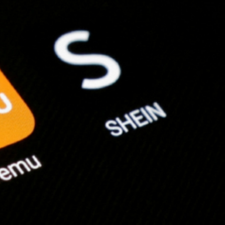
流活動」圓滿舉行
持 廣西推出港澳遊客門票五折優惠力拓暑期入境市場
蹟 國際消費與出海服務雙輪驅動