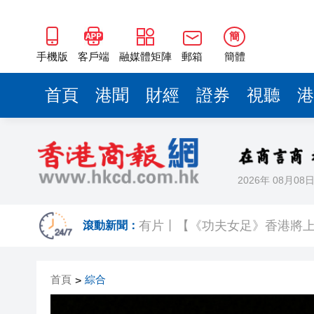
簡
手機版
客戶端
融媒體矩陣
郵箱
簡體
首頁
港聞
財經
證券
視聽
港
2026年 08月08
今晚六合彩頭獎半注中 下期多寶
有片丨【《功夫女足》香港將上
滾動新聞：
黃大仙企圖謀殺及自殺案 房屋
首頁
綜合
>
屏山天水圍泳池現嘔吐物 暫時