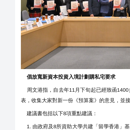
倡放寬新資本投資入境計劃購私宅要求
周文港指，自去年11月下旬起已經致函140
表，收集大家對新一份《預算案》的意見，並
建議書包括以下8項重點建議：
1. 由政府及8所資助大學共建「留學香港」