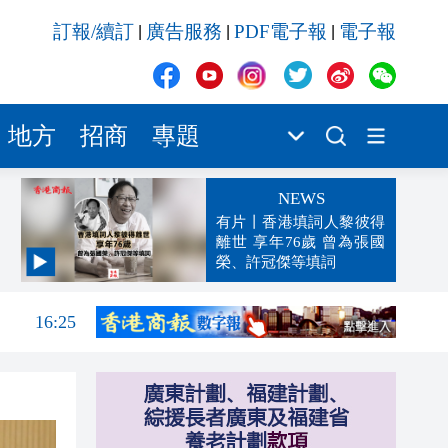
訂報/續訂
廣告服務
PDF電子報
電子報
|
|
|
地方
招商
專題
NEWS
有片丨香港填詞人黎彼得
離世 享年76歲 曾為張國
榮、許冠傑等填詞
16:37
16:25
16:17
16:16
16:08