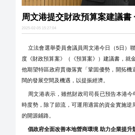
周文港提交財政預算案建議書 
2025-02-05 15:27:04
立法會選舉委員會議員周文港今日（5日）聯同G
度《財政預算案》（《預算案》）建議書，就金
他期望特區政府貫徹落實「鞏固優勢，開拓機
闊的發展空間及機遇，以提振經濟。
周文港表示，雖然財政司司長已預告本港今年
時度勢，除了節流，可運用適當的資金實施逆
的開源鋪路。
倡政府全面改善本地營商環境 助力企業提升