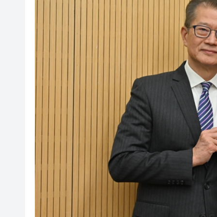
有片｜香港的哥：洛杉磯還不
陳沛良：徵稅安排並非鮮事 香
墨西哥60萬粉絲網紅拍視頻時