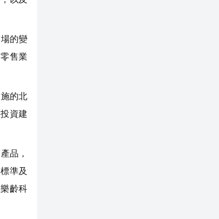
市場的變
、零售業
實施的北
區投資建
有產品，
的標準及
買樂齡科