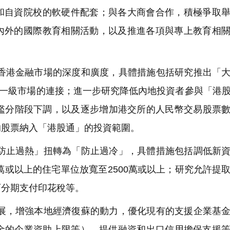
和自資院校的軟硬件配套；與各大商會合作，積極爭取
內外的國際教育相關活動，以及推進各項與專上教育相
加香港金融市場的深度和廣度，具體措施包括研究推出「
地一級市場的連接；進一步研究降低內地投資者參與「港
門檻分階段下調，以及逐步增加港交所的人民幣交易股票
的股票納入「港股通」的投資範圍。
「防止過熱」扭轉為「防止過冷」，具體措施包括調低新
萬或以上的住宅單位放寬至2500萬或以上；研究允許提
可分期支付印花稅等。
發展，增強本地經濟復蘇的動力，優化現有的支援企業基
基金的企業資助上限等）、提供融資和出口信用擔保支援