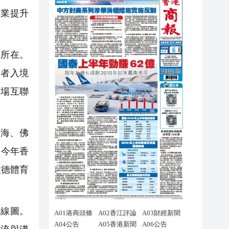
業提升
所在。
資者入境
市場互聯
海、佛
緊今年香
啟德體育
線圖。