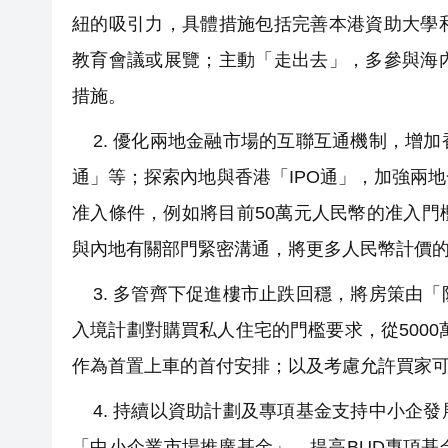
紐的吸引力，具體措施包括完善本港資助大學
教育會議或展覽；主動「走出去」，多參與海
措施。
2. 優化兩地金融市場的互聯互通機制，增
通」等；探索內地與香港「IPO通」，加強兩
准入條件，例如將目前50萬元人民幣的准入
與內地有關部門緊密溝通，將更多人民幣計價
3. 多管齊下促進樓市止跌回穩，將房策由
入境計劃對購買私人住宅的門檻要求，從5000
作為首置上車的首付安排；以及考慮允許買家
4. 持續以資助計劃及專項基金支持中小企
「中小企業市場推廣基金」、提高BUD專項