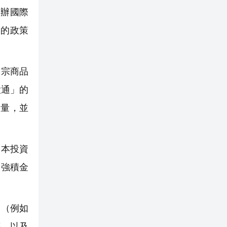
舉辦國際
關的政策
大宗商品
股通」的
數量，並
資本投資
取強積金
金（例如
等，以及