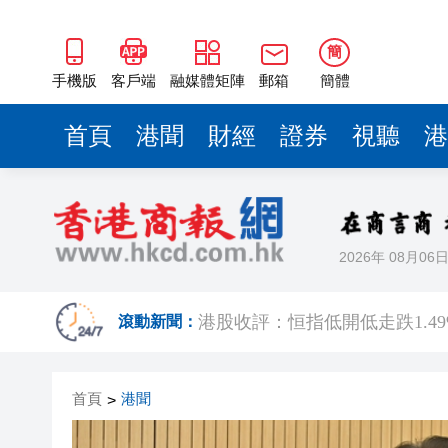
簡
手機版
客戶端
融媒體矩陣
郵箱
簡體
首頁
港聞
財經
證券
視聽
港
2026年 08月06
官方通報深圳濱海大道塌陷約2
港股收評：恒指低開低走跌1.49
滾動新聞：
張一鳴罕見發聲：字節Seed模
首頁
港聞
>
內地居民的香港保險收益要繳
盧寵茂到訪啟德醫院 了解首階