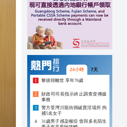
16:02
16:00
15:58
24小時
7天
黎彼得離世 享年76歲
財政司司長指示終止調查壹傳媒
事務
警方荃灣川龍街搗破賣淫場所 拘
捕5名女子
31歲男子感染猴痘 曾與多名陌生
男子有高風險接觸