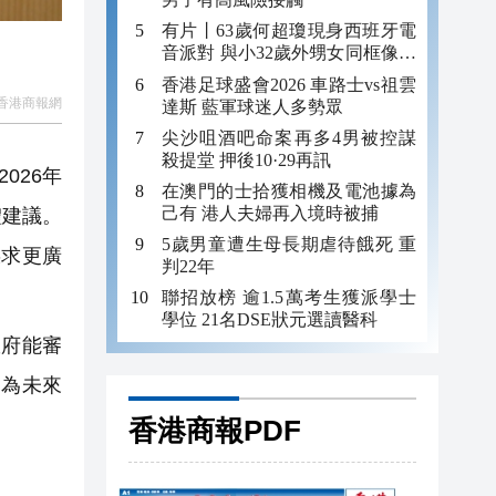
有片丨63歲何超瓊現身西班牙電
音派對 與小32歲外甥女同框像姐
妹
香港足球盛會2026 車路士vs祖雲
香港商報網
達斯 藍軍球迷人多勢眾
尖沙咀酒吧命案再多4男被控謀
殺提堂 押後10·29再訊
026年
在澳門的士拾獲相機及電池據為
己有 港人夫婦再入境時被捕
體建議。
5歲男童遭生母長期虐待餓死 重
謀求更廣
判22年
聯招放榜 逾1.5萬考生獲派學士
學位 21名DSE狀元選讀醫科
府能審
，為未來
香港商報PDF