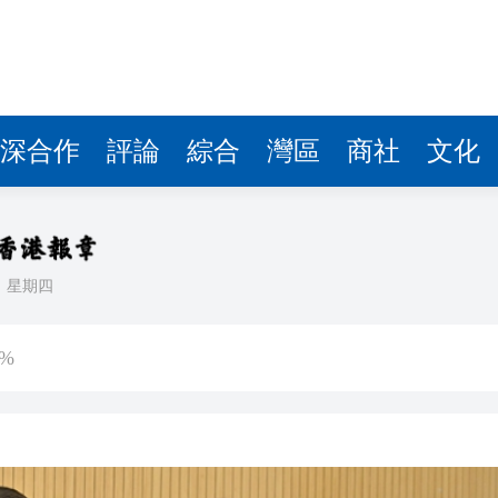
深合作
評論
綜合
灣區
商社
文化
日
星期四
0平方米
%
型「拒絕蒸餾」 寧暫落後
稅了？保險股先跌為敬
段運作的準備工作和服務安排