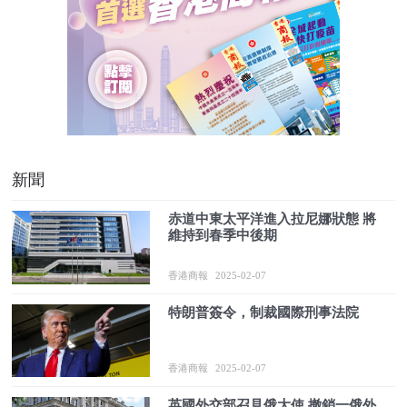
新聞
赤道中東太平洋進入拉尼娜狀態 將
維持到春季中後期
香港商報
2025-02-07
特朗普簽令，制裁國際刑事法院
香港商報
2025-02-07
英國外交部召見俄大使 撤銷一俄外