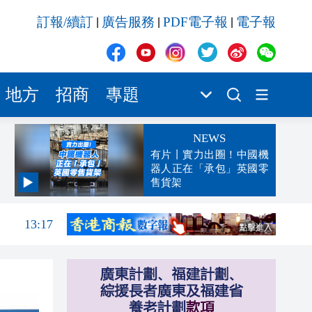
訂報/續訂
廣告服務
PDF電子報
電子報
|
|
|
地方
招商
專題
NEWS
有片丨實力出圈！中國機
器人正在「承包」英國零
售貨架
13:23
13:17
13:14
13:10
13:04