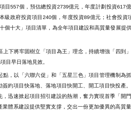
目557個，預估總投資2739億元，年度計劃投資617
本級政府投資項目240個，年度投資89億元；社會投資項
「十個十大」項目清單，為全年項目建設和高質量發展提
上下將牢固樹立「項目為王」理念，持續增強「四到」
動項目早日落地見效。
點，以「六聯六促」和「五星三色」項目管理機制為抓
動簽約項目快落地、落地項目快開工、開工項目快投產
先，迅速掀起項目招引建設的熱潮，奮力實現首季「開
產業體系建設提供堅實支撐，交出一份更加優異的高質