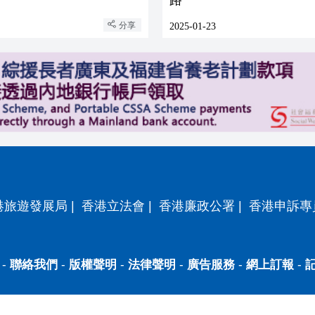
分享
2025-01-23
港旅遊發展局
|
香港立法會
|
香港廉政公署
|
香港申訴專
-
聯絡我們
-
版權聲明
-
法律聲明
-
廣告服務
-
網上訂報
-