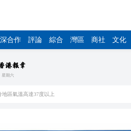
深合作
評論
綜合
灣區
商社
文化
日
星期六
歉：目前絕不存在
分地區氣溫高達37度以上
項目投資30億美元
交所遞交上市申請，業績大幅波動，客戶集中度高
束十年情 台前幕後不捨 3000粉絲齊聚