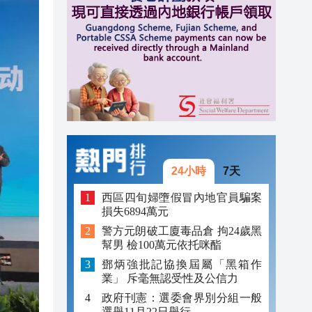
11:40
11:28
11:24
24小時
7天
西區四旬婦墮假冒內地官員騙案
損失6894萬元
警方元朗破工廈毒品倉 拘24歲黑
幫男 檢100萬元依托咪酯
鄧炳強批記協換屆屬「黑箱作
業」 斥毫無認受性及公信力
政府刊憲：選委會界別分組一般
選舉11月22日舉行