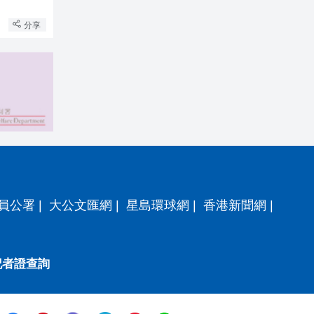
分享
員公署
|
大公文匯網
|
星島環球網
|
香港新聞網
|
記者證查詢