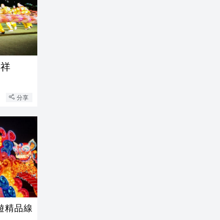
吉祥
分享
遊精品線