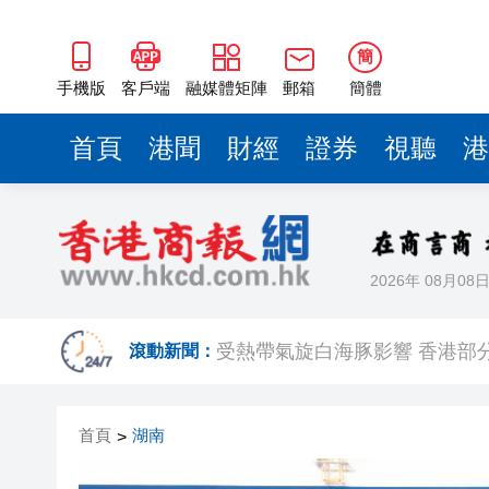
簡
手機版
客戶端
融媒體矩陣
郵箱
簡體
首頁
港聞
財經
證券
視聽
港
2026年 08月08
韓國足協為性賄賂醜聞正式致
受熱帶氣旋白海豚影響 香港部
滾動新聞：
特朗普宣布：向關鍵礦產和電池
首頁
湖南
>
【財通AH】百利天恒再次向港
有片｜《愛·回家之開心速遞》結