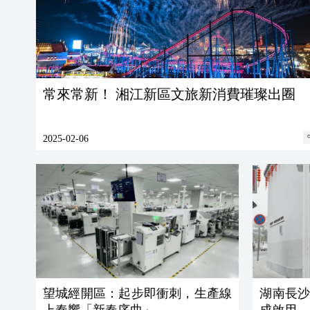
常來常新！ 湘江新區文旅新消費璀璨出圈
2025-02-06
望城經開區：起步即衝刺，生產線
湖南長
上奏響「新春序曲」
成啟用