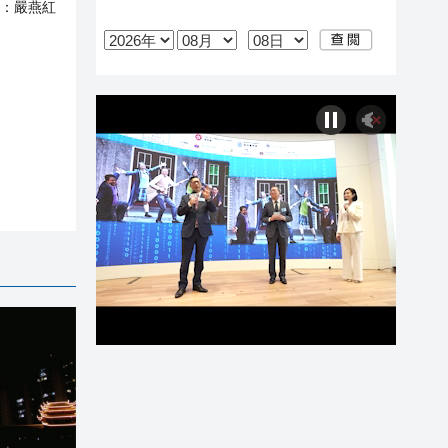
：
嚴燕紅