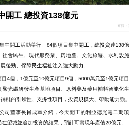
開工 總投資138億元
來源：
集中開工活動舉行。84個項目集中開工，總投資達138
施、社會民生、現代服務業、房地產、文化旅遊、水利設
發展後勁、保障民生福祉注入強大動力。
個，1億元至10億元項目9個，5000萬元至1億元項目
高聚光纖研發生產基地項目、原料藥及藥用輔料智能化
鏈補鏈的引領性、支撐性項目，投資規模大、帶動能力強
公司董事長肖成軍介紹，今天開工的利亞德光電二期項
局在望城並追加投資的結果，預計可實現年產值20億元。