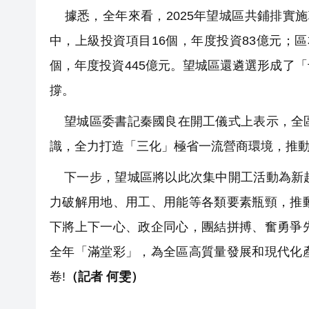
據悉，全年來看，2025年望城區共鋪排實施項
中，上級投資項目16個，年度投資83億元；區
個，年度投資445億元。望城區還遴選形成了
撐。
望城區委書記秦國良在開工儀式上表示，全區
識，全力打造「三化」極省一流營商環境，推
下一步，望城區將以此次集中開工活動為新起
力破解用地、用工、用能等各類要素瓶頸，推
下將上下一心、政企同心，團結拼搏、奮勇爭
全年「滿堂彩」，為全區高質量發展和現代化
卷!
（記者 何雯）