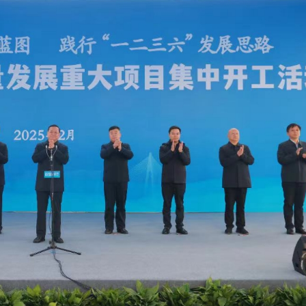
捲車底留醫14小時不治
 總花費3.21萬億元
機殘骸照片」