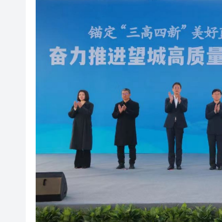
東涌巴士與電單車相撞 鐵騎士
上半年國內居民出遊人次34.63億
伊朗媒體公布「美以被擊落戰