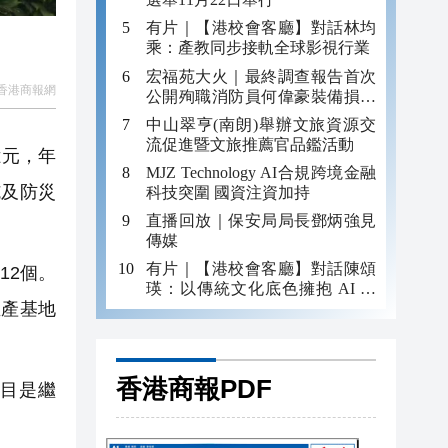
有片｜【港校會客廳】對話林均
乘：產教同步接軌全球影視行業
宏福苑大火｜最終調查報告首次
香港商報網
公開殉職消防員何偉豪裝備損毀
照片
中山翠亨(南朗)舉辦文旅資源交
流促進暨文旅推薦官品鑑活動
億元，年
MJZ Technology AI合規跨境金融
施及防災
科技突圍 國資注資加持
直播回放｜保安局局長鄧炳強見
傳媒
有片｜【港校會客廳】對話陳頌
12個。
瑛：以傳統文化底色擁抱 AI 藝
生產基地
術新發展
。
香港商報PDF
目是繼