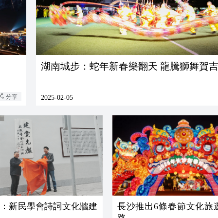
湖南城步：蛇年新春樂翻天 龍騰獅舞賀
分享
2025-02-05
沙：新民學會詩詞文化牆建
長沙推出6條春節文化旅
路