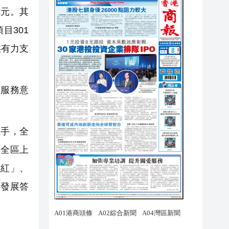
億元。其
目301
供有力支
服務意
手，全
。全區上
門紅」、
量發展答