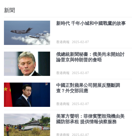
新聞
新時代 千年小城和中國戰鷹的故事
香港商報
2025-02-07
俄總統新聞秘書：俄美尚未開始討
論普京與特朗普的會晤
香港商報
2025-02-07
中國正對蘋果公司開展反壟斷調
查？外交部回應
香港商報
2025-02-07
美軍方聲明：菲律賓墜毀飛機由美
國防部承租 提供情報偵察服務
香港商報
2025-02-07