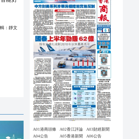
輯：
靜文