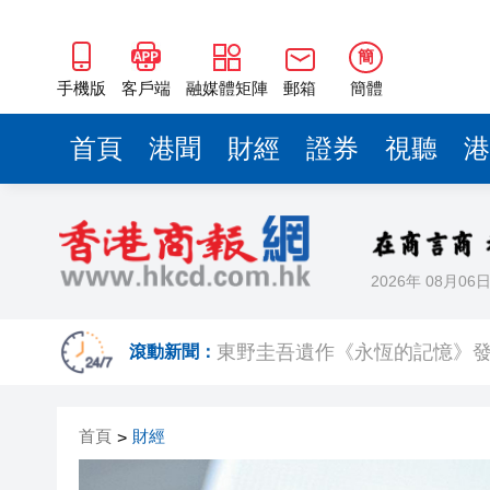
簡
手機版
客戶端
融媒體矩陣
郵箱
簡體
首頁
港聞
財經
證券
視聽
港
2026年 08月06
張國榮70誕辰音樂會將不設直播
東野圭吾遺作《永恆的記憶》
滾動新聞：
有片丨特朗普快步阻止男童險摔
首頁
財經
>
​MiniMax納入港股通首日升17.1
直通深圳壩光！惠州大亞灣濱