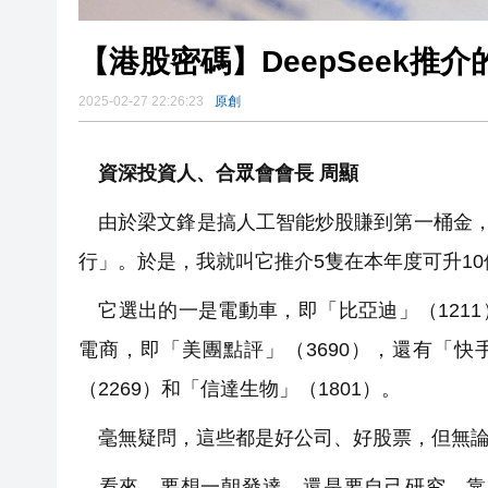
【港股密碼】DeepSeek推介
2025-02-27 22:26:23
原創
資深投資人、合眾會會長 周顯
由於梁文鋒是搞人工智能炒股賺到第一桶金，因
行」。於是，我就叫它推介5隻在本年度可升1
它選出的一是電動車，即「比亞迪」（1211）
電商，即「美團點評」（3690），還有「快
（2269）和「信達生物」（1801）。
毫無疑問，這些都是好公司、好股票，但無論
看來，要想一朝發達，還是要自己研究。靠