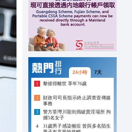
16:37
16:25
16:17
24小時
7天
黎彼得離世 享年76歲
財政司司長指示終止調查壹傳媒
事務
警方荃灣川龍街搗破賣淫場所 拘
捕5名女子
31歲男子感染猴痘 曾與多名陌生
男子有高風險接觸