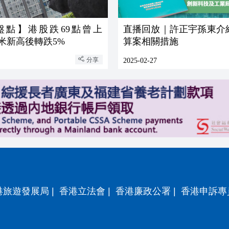
盤點】港股跌69點曾上
直播回放｜許正宇孫東介
 小米新高後轉跌5%
算案相關措施
分享
2025-02-27
港旅遊發展局
|
香港立法會
|
香港廉政公署
|
香港申訴專