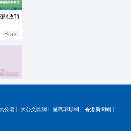
紹財政預
分享
員公署
|
大公文匯網
|
星島環球網
|
香港新聞網
|