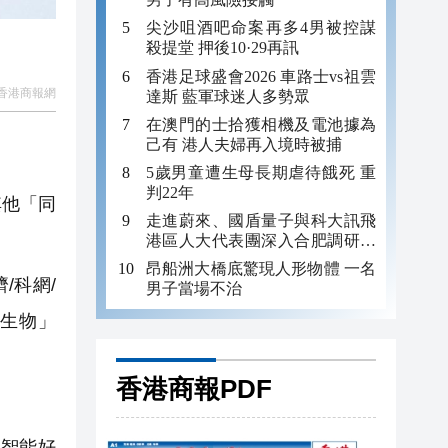
尖沙咀酒吧命案再多4男被控謀
殺提堂 押後10·29再訊
香港足球盛會2026 車路士vs祖雲
香港商報網
達斯 藍軍球迷人多勢眾
在澳門的士拾獲相機及電池據為
己有 港人夫婦再入境時被捕
5歲男童遭生母長期虐待餓死 重
判22年
其他「同
走進蔚來、國盾量子與科大訊飛
港區人大代表團深入合肥調研科
創成果
昂船洲大橋底驚現人形物體 一名
/科網/
男子當場不治
明生物」
香港商報PDF
智能好