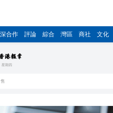
深合作
評論
綜合
灣區
商社
文化
日
星期四
 陳淑芬構思1956部無人機賀壽
發售
下台 笑稱：我不想他像拜登一樣摔倒
% 收報297.2元
海旅遊公路建設加速衝刺