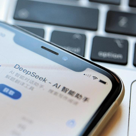
0平方米
%
型「拒絕蒸餾」 寧暫落後