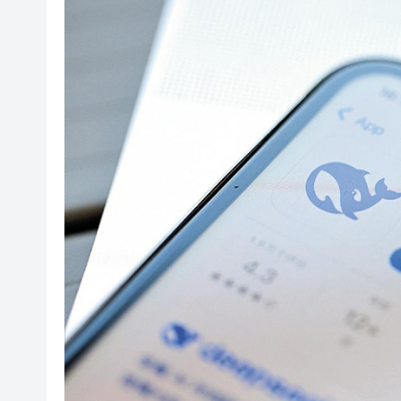
官方通報深圳濱海大道塌陷約2
港股收評：恒指低開低走跌1.49
張一鳴罕見發聲：字節Seed模