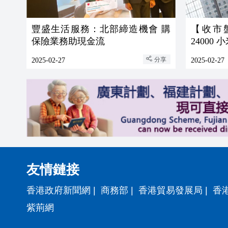
豐盛生活服務：北部締造機會 購
【收市
保險業務助現金流
24000
分享
2025-02-27
2025-02-27
友情鏈接
香港政府新聞網
|
商務部
|
香港貿易發展局
|
香
紫荊網