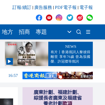
訂報/續訂
廣告服務
PDF電子報
電子報
|
|
|
地方
招商
專題
NEWS
有片丨香港填詞人黎彼得
離世 享年76歲 曾為張國
榮、許冠傑等填詞
17:13
16:57
16:55
16:50
16:47