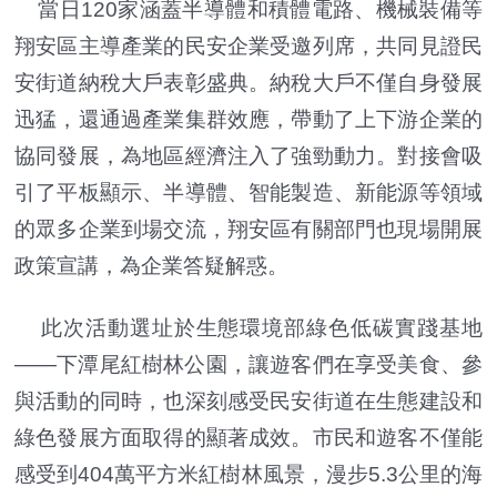
當日120家涵蓋半導體和積體電路、機械裝備等
翔安區主導產業的民安企業受邀列席，共同見證民
安街道納稅大戶表彰盛典。納稅大戶不僅自身發展
迅猛，還通過產業集群效應，帶動了上下游企業的
協同發展，為地區經濟注入了強勁動力。對接會吸
引了平板顯示、半導體、智能製造、新能源等領域
的眾多企業到場交流，翔安區有關部門也現場開展
政策宣講，為企業答疑解惑。
此次活動選址於生態環境部綠色低碳實踐基地
——下潭尾紅樹林公園，讓遊客們在享受美食、參
與活動的同時，也深刻感受民安街道在生態建設和
綠色發展方面取得的顯著成效。市民和遊客不僅能
感受到404萬平方米紅樹林風景，漫步5.3公里的海