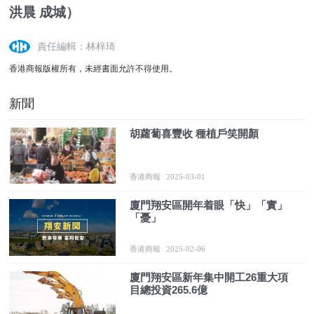
洪晨 成城）
責任編輯：林梓琦
香港商報版權所有，未經書面允許不得使用。
新聞
胡蘿蔔喜豐收 種植戶笑開顏
香港商報
2025-03-01
廈門翔安區開年着眼「快」「實」
「憂」
香港商報
2025-02-06
廈門翔安區新年集中開工26重大項
目總投資265.6億