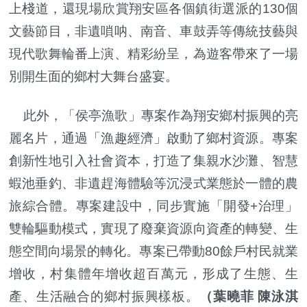
上棧道，還現場欣賞翔安區各個鎮街選派的130個
文藝節目，非遺嗩呐、南音、車鼓弄等傳統技藝與
現代歌舞輪番上演、精彩紛呈，為遊客帶來了一場
別開生面的鄉村大舞台盛宴。
此外，「侯亭漁歌」專案作為翔安鄉村振興的亮
麗名片，通過「漁趣經濟」啟動了鄉村資源。專案
創新性地引入社會資本，打造了集親水沙灘、智慧
蝦池垂釣、非遺趕海體驗等沉浸式業態於一體的農
旅綜合體。專案建設中，同步實施「開發+治理」
雙輪驅動模式，實現了廢棄資源向資產的轉變、生
態空間向場景的轉化。專案已帶動80餘戶村民就業
增收，村集體年增收超百萬元，形成了生態、生
產、生活融合的鄉村振興樣板。
（葉曉菲 陳泳淇