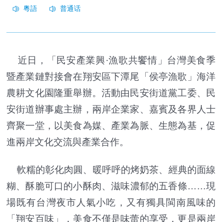
近日，「民安產業興·漁歌共饗情」台灣美食季
暨產業鏈對接會在翔安區下潭尾「侯亭漁歌」海洋
農耕文化園隆重舉辦。活動由民安街道黨工委、民
安街道辦事處主辦，兩岸企業家、嘉賓及各界人士
齊聚一堂，以美食為媒、產業為脈、生態為基，促
進兩岸文化交流與產業合作。
軟糯的彰化肉圓、暖呼呼的烤奶茶、經典的面線
糊、酥脆可口的小酥肉、滋味濃郁的五香條……現
場既有台灣夜市人氣小吃，又有獨具閩南風味的
「翔安百味」，美食不僅是味蕾的享受，更是兩岸