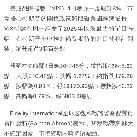
美股恐慌指數（VIX）4日晚亦一度飆升6%。市
場擔心特朗普的關稅政策將阻礙美國經濟增長。
VIX指數在周一經歷了2025年以來最大的單日漲
幅，在特朗普重申推進備受期待的進口關稅計劃
後，躍升超過3個百分點。
截至本港時間4日晚10時48分，道指報42645.62
點，大跌546.42點，跌幅 1.27%；納指跌179.26
點，跌幅為0.98%，報18170.93點；標指跌46.23
點，跌幅為0.79%，報5803.49點。
Fidelity International全球宏觀和戰略資產配置負
責阿默特(Salman Ahmed)表示，關稅戰帶來極大
不確定因素，市場短期內料持續波動。