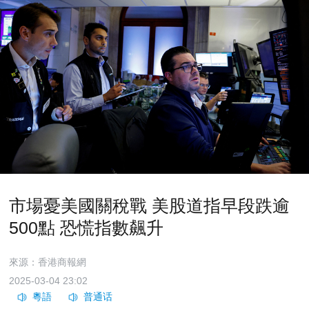
市場憂美國關稅戰 美股道指早段跌逾
500點 恐慌指數飆升
來源：香港商報網
2025-03-04 23:02