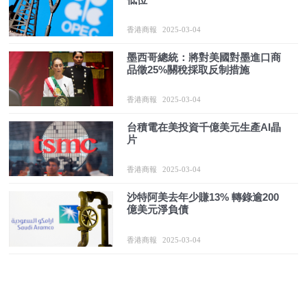
香港商報
2025-03-04
墨西哥總統：將對美國對墨進口商
品徵25%關稅採取反制措施
香港商報
2025-03-04
台積電在美投資千億美元生產AI晶
片
香港商報
2025-03-04
沙特阿美去年少賺13% 轉錄逾200
億美元淨負債
香港商報
2025-03-04