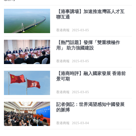
【港事講場】加速推進灣區人才互
聯互通
香港商報
2025-03-05
【熱門話題】發揮「雙重積極作
用」 助力強國建設
香港商報
2025-03-05
【港商時評】融入國家發展 香港前
景可期
香港商報
2025-03-05
記者側記：世界渴望感知中國發展
的脈搏
香港商報
2025-03-04