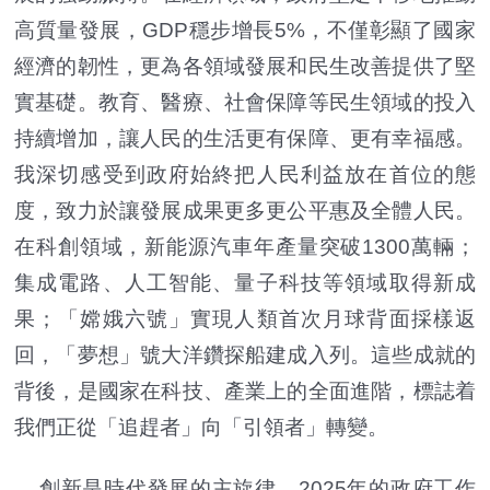
高質量發展，GDP穩步增長5%，不僅彰顯了國家
經濟的韌性，更為各領域發展和民生改善提供了堅
實基礎。教育、醫療、社會保障等民生領域的投入
持續增加，讓人民的生活更有保障、更有幸福感。
我深切感受到政府始終把人民利益放在首位的態
度，致力於讓發展成果更多更公平惠及全體人民。
在科創領域，新能源汽車年產量突破1300萬輛；
集成電路、人工智能、量子科技等領域取得新成
果；「嫦娥六號」實現人類首次月球背面採樣返
回，「夢想」號大洋鑽探船建成入列。這些成就的
背後，是國家在科技、產業上的全面進階，標誌着
我們正從「追趕者」向「引領者」轉變。
創新是時代發展的主旋律，2025年的政府工作