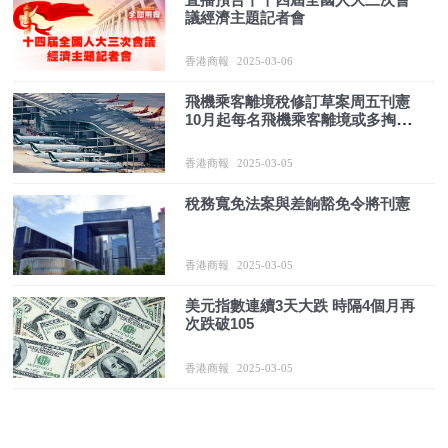
議經濟主題記者會
香港商報
2025-03-06
飛機乘客離境稅修訂草案周五刊憲
10月起每名飛機乘客離境或多掏80
元
香港商報
2025-03-05
稅務寬免法案與差餉豁免令將刊憲
香港商報
2025-03-05
美元指數連續3天大跌 時隔4個月再
次跌破105
香港商報
2025-03-05