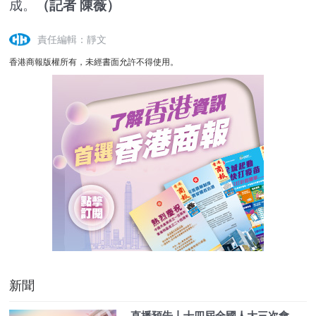
成。
（
記者 陳薇
）
責任編輯：靜文
香港商報版權所有，未經書面允許不得使用。
新聞
直播預告丨十四屆全國人大三次會