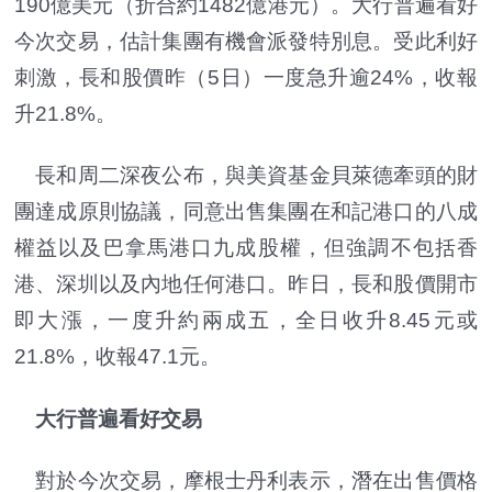
190億美元（折合約1482億港元）。大行普遍看好
今次交易，估計集團有機會派發特別息。受此利好
刺激，長和股價昨（5日）一度急升逾24%，收報
升21.8%。
長和周二深夜公布，與美資基金貝萊德牽頭的財
團達成原則協議，同意出售集團在和記港口的八成
權益以及巴拿馬港口九成股權，但強調不包括香
港、深圳以及內地任何港口。昨日，長和股價開市
即大漲，一度升約兩成五，全日收升8.45元或
21.8%，收報47.1元。
大行普遍看好交易
對於今次交易，摩根士丹利表示，潛在出售價格