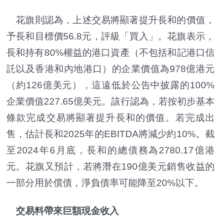
花旗則認為，上述交易將顯著提升長和的價值，
予長和目標價56.8元，評級「買入」。花旗表示，
長和持有80%權益的港口資產（不包括和記港口信
託以及香港和內地港口）的企業價值為978億港元
（約126億美元），這遠低於公告中披露的100%
企業價值227.65億美元。該行認為，若按初步基本
條款完成交易將顯著提升長和的價值。若完成出
售，估計長和2025年的EBITDA將減少約10%。截
至2024年6月底，長和的總債務為2780.17億港
元。花旗又預計，若將潛在190億美元銷售收益的
一部分用於償債，淨負債率可能降至20%以下。
交易料帶來巨額現金收入