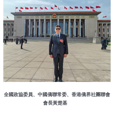
全國政協委員、中國僑聯常委、香港僑界社團聯會
會長黃楚基