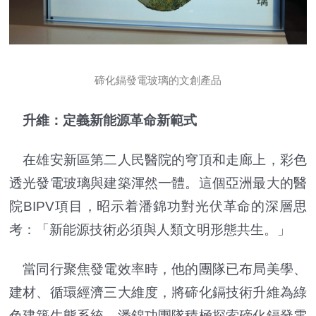
碲化鎘發電玻璃的文創產品
升維：定義新能源革命新範式
在雄安新區第二人民醫院的穹頂和走廊上，彩色
透光發電玻璃與建築渾然一體。這個亞洲最大的醫
院BIPV項目，昭示着潘錦功對光伏革命的深層思
考：「新能源技術必須與人類文明形態共生。」
當同行聚焦發電效率時，他的團隊已布局美學、
建材、循環經濟三大維度，將碲化鎘技術升維為綠
色建築生態系統。潘錦功團隊積極探索碲化鎘發電