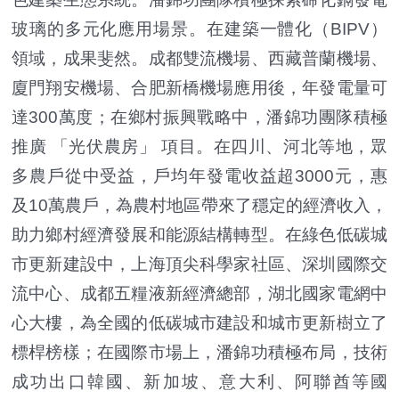
玻璃的多元化應用場景。在建築一體化（BIPV）
領域，成果斐然。成都雙流機場、西藏普蘭機場、
廈門翔安機場、合肥新橋機場應用後，年發電量可
達300萬度；在鄉村振興戰略中，潘錦功團隊積極
推廣 「光伏農房」 項目。在四川、河北等地，眾
多農戶從中受益，戶均年發電收益超3000元，惠
及10萬農戶，為農村地區帶來了穩定的經濟收入，
助力鄉村經濟發展和能源結構轉型。在綠色低碳城
市更新建設中，上海頂尖科學家社區、深圳國際交
流中心、成都五糧液新經濟總部，湖北國家電網中
心大樓，為全國的低碳城市建設和城市更新樹立了
標桿榜樣；在國際市場上，潘錦功積極布局，技術
成功出口韓國、新加坡、意大利、阿聯酋等國