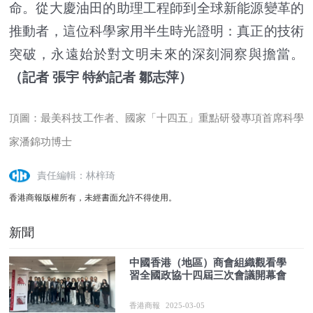
命。從大慶油田的助理工程師到全球新能源變革的
推動者，這位科學家用半生時光證明：真正的技術
突破，永遠始於對文明未來的深刻洞察與擔當。
（記者 張宇 特約記者 鄒志萍）
頂圖：最美科技工作者、國家「十四五」重點研發專項首席科學
家潘錦功博士
責任編輯：林梓琦
香港商報版權所有，未經書面允許不得使用。
新聞
中國香港（地區）商會組織觀看學
習全國政協十四屆三次會議開幕會
香港商報
2025-03-05