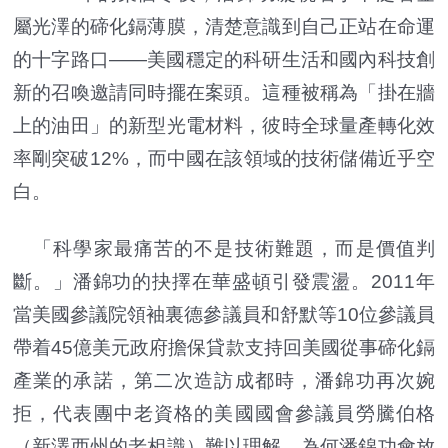
屬光澤的碲化鎘薄膜，清楚意識到自己正站在命運
的十字路口——美國穩定的科研生活和國內科技創
新的召喚邀請同時擺在案頭。這種被稱為「掛在牆
上的油田」的新型光電材料，彼時全球量產轉化效
率剛突破12%，而中國在該領域的技術儲備近乎空
白。
「科學家最痛苦的不是技術難題，而是價值判
斷。」潘錦功的抉擇在華盛頓引發震盪。2011年
當美國參議院領袖裏德參議員和舒默等10位參議員
帶着45億美元政府擔保貸款支持回美國從事碲化鎘
產業的承諾，第二次造訪成都時，潘錦功再次婉
拒，代表團中老資格的美國國會參議員勞騰伯格
（新澤西州的老相識）難以理解，為何潘錦功會放