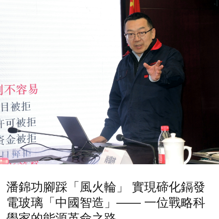
潘錦功腳踩「風火輪」 實現碲化鎘發
電玻璃「中國智造」—— 一位戰略科
學家的能源革命之路