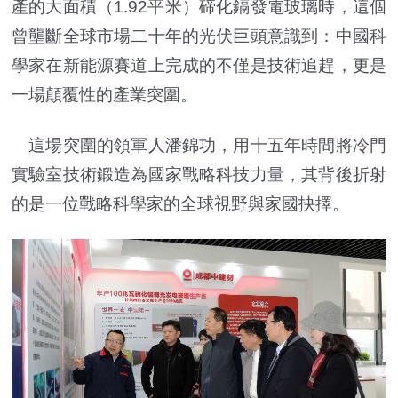
產的大面積（1.92平米）碲化鎘發電玻璃時，這個
曾壟斷全球市場二十年的光伏巨頭意識到：中國科
學家在新能源賽道上完成的不僅是技術追趕，更是
一場顛覆性的產業突圍。
這場突圍的領軍人潘錦功，用十五年時間將冷門
實驗室技術鍛造為國家戰略科技力量，其背後折射
的是一位戰略科學家的全球視野與家國抉擇。