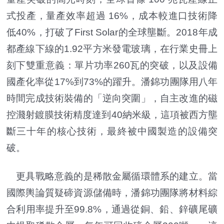
式投產，量產效率超過 16%，成本較進口技術降
低40%，打破了First Solar的全球壟斷。2018年成
都產線下線的1.92平方米發電玻璃，在行業史冊上
刻下雙重意義：單片功率260瓦的突破，以及設備
國產化率從17%到73%的躍升。潘錦功團隊用八年
時間完成技術裝備的「逆向突圍」，自主改進的磁
控濺射鍍膜技術精度達到40納米級，這項被西方壟
斷三十年的核心技術，最終被中國製造的設備突
破。
更具戰略意義的是稀散金屬循環體系的建立。當
國際輿論質疑碲資源儲備時，潘錦功團隊將材料綜
合利用率提升至99.8%，通過從銅、鉛、鋅礦尾礦