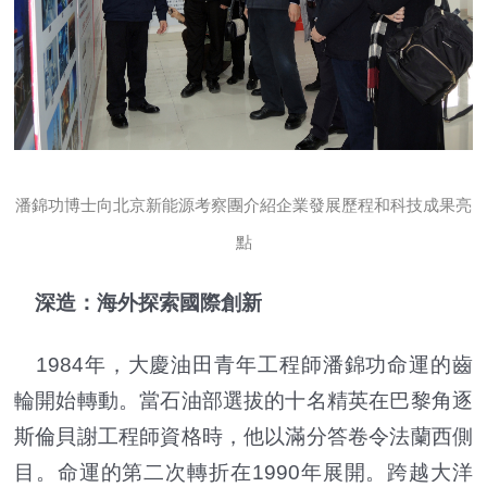
潘錦功博士向北京新能源考察團介紹企業發展歷程和科技成果亮
點
深造：海外探索國際創新
1984年，大慶油田青年工程師潘錦功命運的齒
輪開始轉動。當石油部選拔的十名精英在巴黎角逐
斯倫貝謝工程師資格時，他以滿分答卷令法蘭西側
目。命運的第二次轉折在1990年展開。跨越大洋