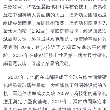
高效發電、稀散金屬循環利用等核心技術，成為橫
亙在中國科研人員面前的大山。潘錦功回國後迅速
組建專業團隊，展開技術攻關。潘錦功和團隊率先
聚焦大面積（1.92㎡）薄膜沉積技術，經過無數次
試驗與改進，終於成功攻克難題，使實驗室轉化效
率達到 20%，逐步拉近了與國際先進水平的距
離。2017年在成都研發出世界第一塊大尺寸碲化
鎘發電玻璃，引起了業界的震動。
2018 年，他們在成都建成了全球首條大面積碲
化鎘發電玻璃生產線，大幅降低了對國外設備的依
賴，單組件功率成功突破 260W，為技術的產業化
應用奠定了堅實基礎。2019年，潘錦功團隊迎來
量產突破的高光時刻，全球首條 100 兆瓦產線正