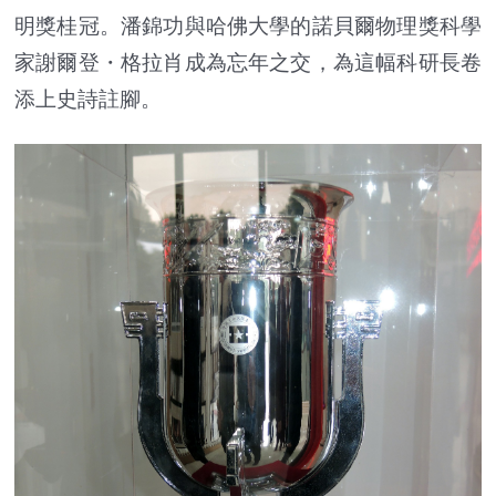
明獎桂冠。潘錦功與哈佛大學的諾貝爾物理獎科學
家謝爾登・格拉肖成為忘年之交，為這幅科研長卷
添上史詩註腳。