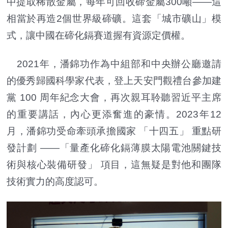
中提取稀散金屬，每年可回收碲金屬300噸——這
相當於再造2個世界級碲礦。這套「城市礦山」模
式，讓中國在碲化鎘賽道握有資源定價權。
2021年，潘錦功作為中組部和中央辦公廳邀請
的優秀歸國科學家代表，登上天安門觀禮台參加建
黨 100 周年紀念大會，再次親耳聆聽習近平主席
的重要講話，內心更添奮進的豪情。2023年12
月，潘錦功受命牽頭承擔國家 「十四五」 重點研
發計劃 ——「量產化碲化鎘薄膜太陽電池關鍵技
術與核心裝備研發」 項目，這無疑是對他和團隊
技術實力的高度認可。