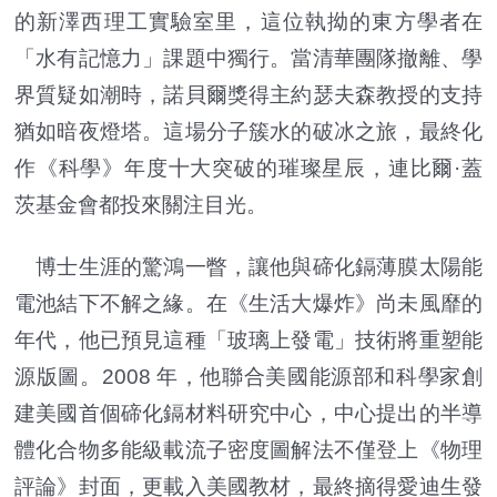
的新澤西理工實驗室里，這位執拗的東方學者在
「水有記憶力」課題中獨行。當清華團隊撤離、學
界質疑如潮時，諾貝爾獎得主約瑟夫森教授的支持
猶如暗夜燈塔。這場分子簇水的破冰之旅，最終化
作《科學》年度十大突破的璀璨星辰，連比爾·蓋
茨基金會都投來關注目光。
博士生涯的驚鴻一瞥，讓他與碲化鎘薄膜太陽能
電池結下不解之緣。在《生活大爆炸》尚未風靡的
年代，他已預見這種「玻璃上發電」技術將重塑能
源版圖。2008 年，他聯合美國能源部和科學家創
建美國首個碲化鎘材料研究中心，中心提出的半導
體化合物多能級載流子密度圖解法不僅登上《物理
評論》封面，更載入美國教材，最終摘得愛迪生發