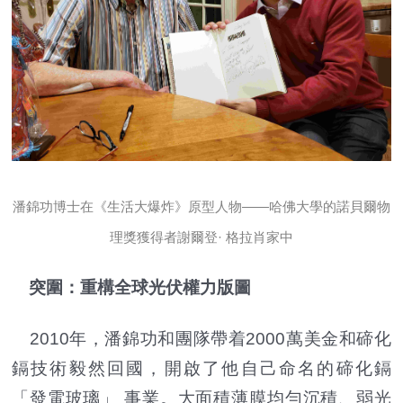
潘錦功博士在《生活大爆炸》原型人物——哈佛大學的諾貝爾物
理獎獲得者謝爾登· 格拉肖家中
突圍：重構全球光伏權力版圖
2010年，潘錦功和團隊帶着2000萬美金和碲化
鎘技術毅然回國，開啟了他自己命名的碲化鎘
「發電玻璃」 事業。大面積薄膜均勻沉積、弱光