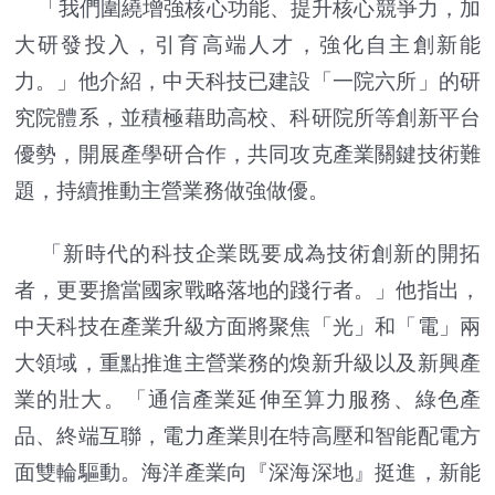
「我們圍繞增強核心功能、提升核心競爭力，加
大研發投入，引育高端人才，強化自主創新能
力。」他介紹，中天科技已建設「一院六所」的研
究院體系，並積極藉助高校、科研院所等創新平台
優勢，開展產學研合作，共同攻克產業關鍵技術難
題，持續推動主營業務做強做優。
「新時代的科技企業既要成為技術創新的開拓
者，更要擔當國家戰略落地的踐行者。」他指出，
中天科技在產業升級方面將聚焦「光」和「電」兩
大領域，重點推進主營業務的煥新升級以及新興產
業的壯大。「通信產業延伸至算力服務、綠色產
品、終端互聯，電力產業則在特高壓和智能配電方
面雙輪驅動。海洋產業向『深海深地』挺進，新能