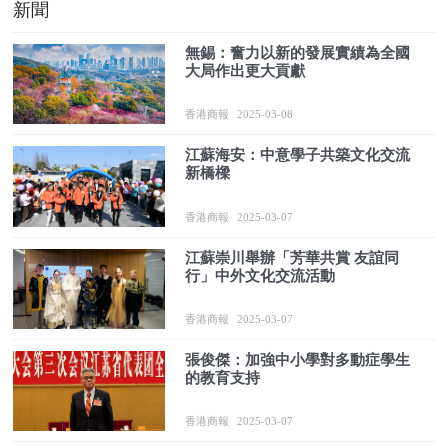
新聞
無錫：奮力以新的發展實績為全國
大局作出更大貢獻
香港商報
2025-03-08
江蘇海安：中意學子共築文化交流
新橋樑
香港商報
2025-03-07
江蘇崇川舉辦「芳華共賞 友誼同
行」中外文化交流活動
香港商報
2025-03-07
張俊傑：加強中小學對多動症學生
的教育支持
香港商報
2025-03-07