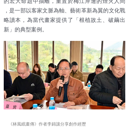
的宏大命題中抽離，重置於梅江岸邊的煙火人間
，是一部以客家文脈為軸、藝術革新為翼的文化戰
略讀本，為當代畫家提供了「根植故土、破繭出
新」的典型案例。
《林風眠畫傳》作者李錦讓分享創作經歷