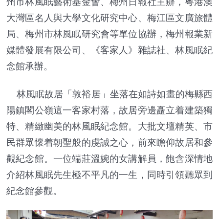
州市林風眠藝術基金會、梅州日報社主辦，粵港澳
大灣區名人與大學文化研究中心、梅江區文廣旅體
局、梅州市林風眠研究會等單位協辦，梅州報業新
媒體發展有限公司、《客家人》雜誌社、林風眠紀
念館承辦。
林風眠故居「敦裕居」坐落在如詩如畫的梅縣西
陽鎮閣公嶺這一客家村落，故居旁邊矗立着建築獨
特、精緻幽美的林風眠紀念館。大批文壇精英、市
民群眾懷着朝聖般的虔誠之心，前來瞻仰故居和參
觀紀念館。一位端莊溫婉的女講解員，飽含深情地
介紹林風眠先生極不平凡的一生，同時引領聽眾到
紀念館參觀。