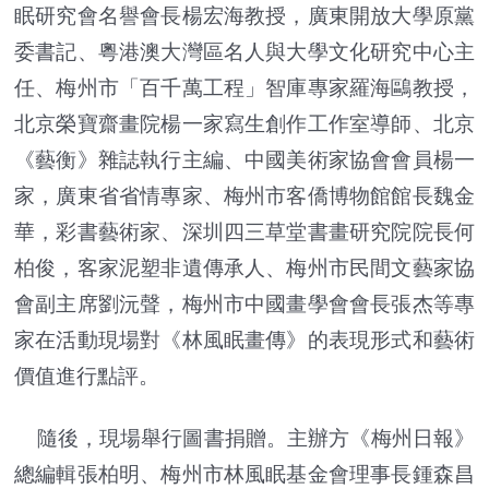
眠研究會名譽會長楊宏海教授，廣東開放大學原黨
委書記、粵港澳大灣區名人與大學文化研究中心主
任、梅州市「百千萬工程」智庫專家羅海鷗教授，
北京榮寶齋畫院楊一家寫生創作工作室導師、北京
《藝衡》雜誌執行主編、中國美術家協會會員楊一
家，廣東省省情專家、梅州市客僑博物館館長魏金
華，彩書藝術家、深圳四三草堂書畫研究院院長何
柏俊，客家泥塑非遺傳承人、梅州市民間文藝家協
會副主席劉沅聲，梅州市中國畫學會會長張杰等專
家在活動現場對《林風眠畫傳》的表現形式和藝術
價值進行點評。
隨後，現場舉行圖書捐贈。主辦方《梅州日報》
總編輯張柏明、梅州市林風眠基金會理事長鍾森昌