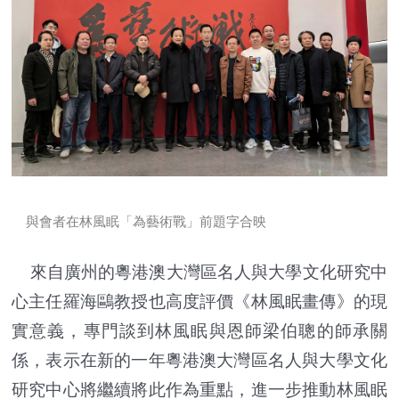
與會者在林風眠「為藝術戰」
前
題字合映
來自廣州的粵港澳大灣區名人與大學文化研究中
心主任羅海鷗教授也高度評價《林風眠畫傳》的現
實意義，專門談到林風眠與恩師梁伯聰的師承關
係，表示在新的一年粵港澳大灣區名人與大學文化
研究中心將繼續將此作為重點，進一步推動林風眠