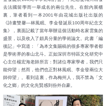
去法國留學而一舉成名的兩位先生。在館內展櫃
裏，筆者看到一本2001年由花城出版社出版的
《詩畫雙馨—林風眠、李金發誕辰100周年紀念文
集》，裏面記載了當年舉辦這個活動時名家雲集的
盛景，以及收入了頗具分量的學術論文。此書「編
後記」中寫道：「為本文集賜稿的很多專家學者都
是學術界的泰山北斗。正如深圳市特區文化研究中
心主任楊宏海老師所言：對諸位專家學者，我們只
能仰望；然而，他們也正對林風眠、李金發兩位大
師仰望」。看到這裏，作為梅州人，我不禁為「文
化之鄉」的文化先賢感到份外自豪。