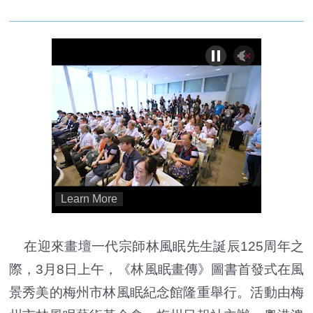
在迎來畫壇一代宗師林風眠先生誕辰125周年之
際，3月8日上午，《林風眠畫傳》圖書首發式在風
景秀美的梅州市林風眠紀念館隆重舉行。活動由梅