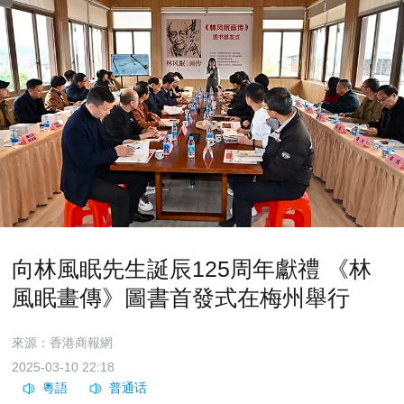
向林風眠先生誕辰125周年獻禮 《林
風眠畫傳》圖書首發式在梅州舉行
來源：香港商報網
2025-03-10 22:18