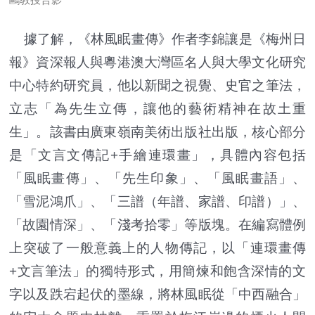
據了解，《林風眠畫傳》作者李錦讓是《梅州日
報》資深報人與粵港澳大灣區名人與大學文化研究
中心特約研究員，他以新聞之視覺、史官之筆法，
立志「為先生立傳，讓他的藝術精神在故土重
生」。該書由廣東嶺南美術出版社出版，核心部分
是「文言文傳記+手繪連環畫」，具體內容包括
「風眠畫傳」、「先生印象」、「風眠畫語」、
「雪泥鴻爪」、「三譜（年譜、家譜、印譜）」、
「故園情深」、「淺考拾零」等版塊。在編寫體例
上突破了一般意義上的人物傳記，以「連環畫傳
+文言筆法」的獨特形式，用簡煉和飽含深情的文
字以及跌宕起伏的墨線，將林風眠從「中西融合」