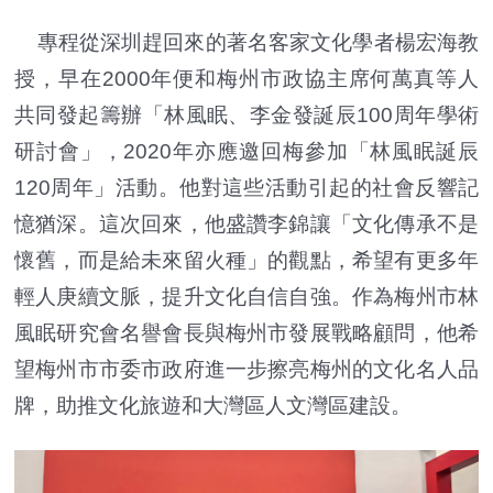
專程從深圳趕回來的著名客家文化學者楊宏海教
授，早在2000年便和梅州市政協主席何萬真等人
共同發起籌辦「林風眠、李金發誕辰100周年學術
研討會」，2020年亦應邀回梅參加「林風眠誕辰
120周年」活動。他對這些活動引起的社會反響記
憶猶深。這次回來，他盛讚李錦讓「文化傳承不是
懷舊，而是給未來留火種」的觀點，希望有更多年
輕人庚續文脈，提升文化自信自強。作為梅州市林
風眠研究會名譽會長與梅州市發展戰略顧問，他希
望梅州市市委市政府進一步擦亮梅州的文化名人品
牌，助推文化旅遊和大灣區人文灣區建設。