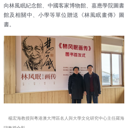
向林風眠紀念館、中國客家博物館、嘉應學院圖書
館及相關中、小學等單位贈送《林風眠畫傳》圖
書。
楊宏海教授與粵港澳大灣區名人與大學文化研究中心主任羅海
鷗教授合影