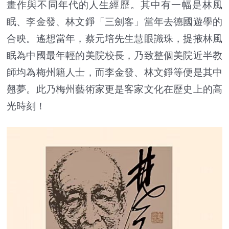
畫作與不同年代的人生經歷。其中有一幅是林風
眠、李金發、林文錚「三劍客」當年去德國遊學的
合映。遙想當年，蔡元培先生慧眼識珠，提掖林風
眠為中國最年輕的美院校長，乃致整個美院近半教
師均為梅州籍人士，而李金發、林文錚等便是其中
翹夢。此乃梅州藝術家更是客家文化在歷史上的高
光時刻！