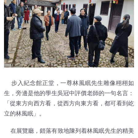
步入紀念館正堂，一尊林風眠先生雕像栩栩如
生，旁邊是他的學生吳冠中評價老師的一句名言：
「從東方向西方看，從西方向東方看，都可看到屹
立的林風眠」。
在展覽廳，錯落有致地陳列着林風眠先生的精美