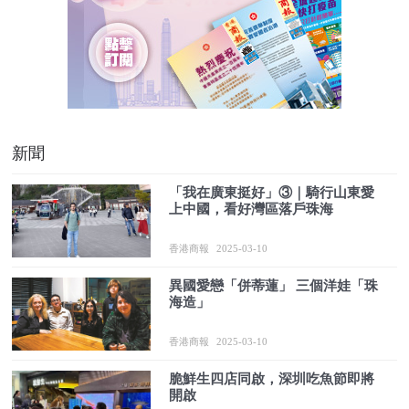
新聞
「我在廣東挺好」③｜騎行山東愛
上中國，看好灣區落戶珠海
香港商報
2025-03-10
異國愛戀「併蒂蓮」 三個洋娃「珠
海造」
香港商報
2025-03-10
脆鮮生四店同啟，深圳吃魚節即將
開啟