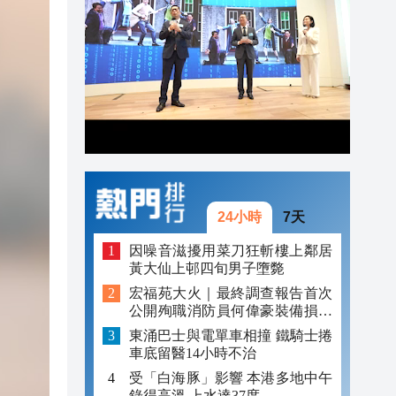
22:51
22:33
22:28
24小時
7天
因噪音滋擾用菜刀狂斬樓上鄰居
黃大仙上邨四旬男子墮斃
宏福苑大火｜最終調查報告首次
公開殉職消防員何偉豪裝備損毀
照片
東涌巴士與電單車相撞 鐵騎士捲
車底留醫14小時不治
受「白海豚」影響 本港多地中午
錄得高溫 上水達37度