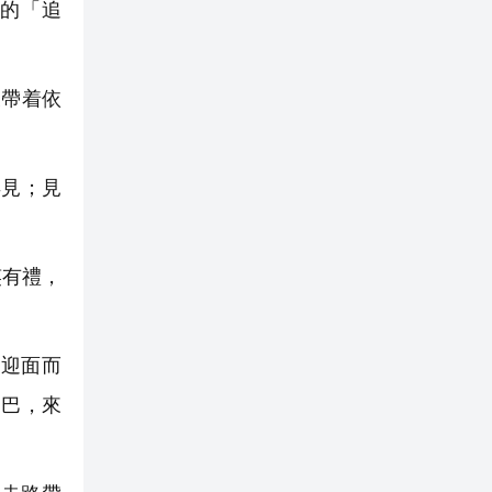
的「追
帶着依
見；見
笑有禮，
迎面而
尾巴，來