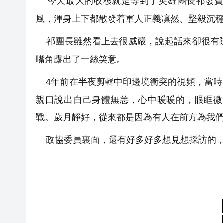
今天最大的收穫就是等到了英雄團長祁發寶
風，渾身上下都散發着軍人正義凜然、堅毅沉
祁團長雖然看上去很威嚴，說起話來卻很有随
嘴角露出了一絲笑意。
4年前在半夜剪輯中印邊境衝突的視頻，當時
親口說出自己身體無恙，心中暖暖的，眼眶微
戰。歲月靜好，從來都是因為有人在前方為我
政協委員裏面，還有好多好多想見想採訪的，告