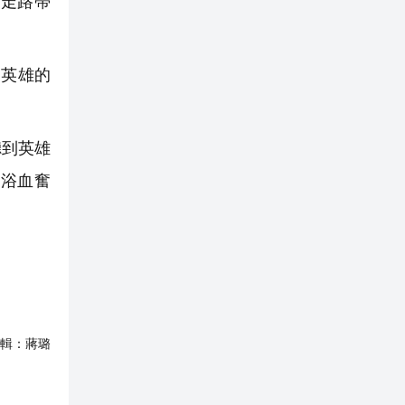
走路帶
。
英雄的
聽到英雄
浴血奮
輯：
蔣璐