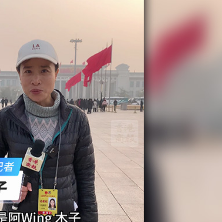
唱協會第19屆合唱節在中山啟幕
種美」破譯合唱音色密碼
：盼《功夫女足》觀眾看得開心