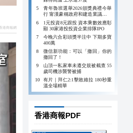
青年魯班選舉2026頒獎典禮今舉
行 甯漢豪稱政府和建造業議會做
好培訓工作
1元投資8元跟投 資本乘數效應彰
香港商報網
顯 30家港投投資企業排隊IPO
今晚六合彩頭獎半注中 下期多寶
400萬
微信新功能：可以「撤回」你的
撤回了！
山頂一私家車未遵交規被截查 55
歲司機涉襲警被捕
有片｜拜仁2:1擊敗維拉 180秒重
溫全場精華
香港商報PDF