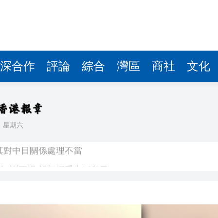
深合作
評論
綜合
灣區
商社
文化
日
星期六
其對中日關係處理不當
》謝票場 親切揮手力挺兒子
馬尾配白T 美麗明豔
，在湖光山色間大飽「口福+眼福」
河源