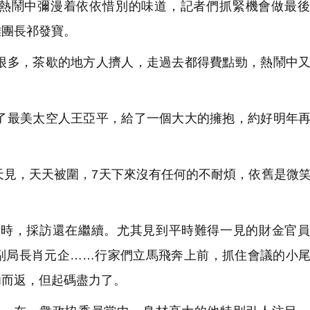
熱鬧中彌漫着依依惜別的味道，記者們抓緊機會做最後
雄團長祁發寶。
多，茶歇的地方人擠人，走過去都得費點勁，熱鬧中又
最美太空人王亞平，給了一個大大的擁抱，約好明年再
見，天天被圍，7天下來沒有任何的不耐煩，依舊是微
時，採訪還在繼續。尤其見到平時難得一見的財金官員
副局長肖元企……行家們立馬飛奔上前，抓住會議的小
功而返，但起碼盡力了。