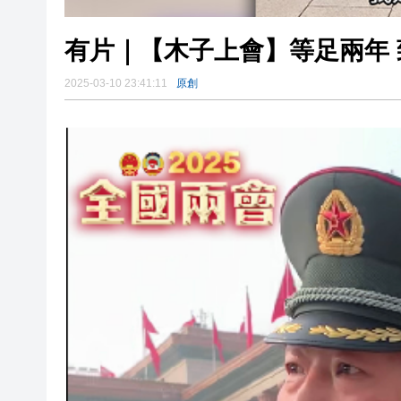
有片｜【木子上會】等足兩年 
2025-03-10 23:41:11
原創