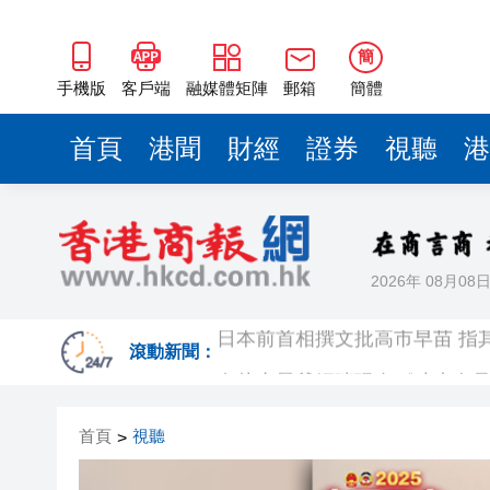
簡
手機版
客戶端
融媒體矩陣
郵箱
簡體
首頁
港聞
財經
證券
視聽
港
2026年 08月08
日本前首相撰文批高市早苗 指
有片丨星爺媽咪現身《功夫女足
滾動新聞：
有片丨迪麗熱巴驚喜現身香港 高
首頁
視聽
>
超萬名「嘗鮮客」赴河源萬綠湖
央媒省媒灣區媒體採風團走進