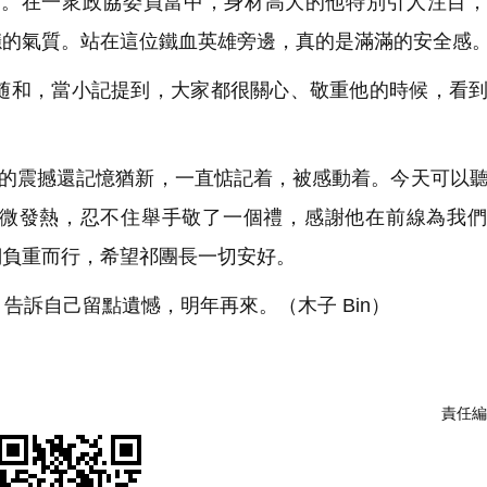
。在一衆政協委員當中，身材高大的他特別引人注目，
穩的氣質。站在這位鐵血英雄旁邊，真的是滿滿的安全感
和，當小記提到，大家都很關心、敬重他的時候，看到
的震撼還記憶猶新，一直惦記着，被感動着。今天可以
微發熱，忍不住舉手敬了一個禮，感謝他在前線為我們
們負重而行，希望祁團長一切安好。
訴自己留點遺憾，明年再來。（木子 Bin）
責任編