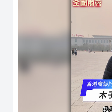
107支隊伍，持續5日，中國合
吳可畏：用「五字訣」與「三
有片丨迪麗熱巴跟星爺學粵語