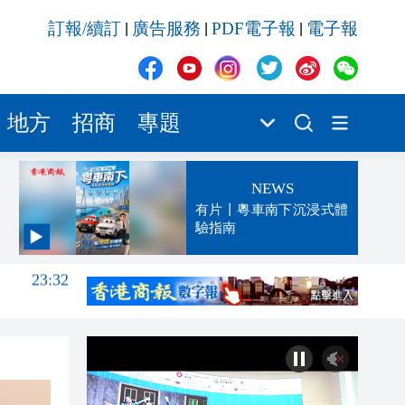
訂報/續訂
廣告服務
PDF電子報
電子報
|
|
|
地方
招商
專題
NEWS
有片丨粵車南下沉浸式體
驗指南
23:32
23:27
23:13
23:06
23:05