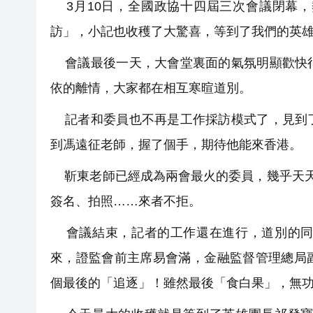
3月10日，全國政協十四屆三次會議閉幕，
訪」，小記也收穫了大驚喜，等到了我們的英
會議最後一天，大會堂裏面的氣氛明顯歡快很
依的離情，大家都在相互寒暄道別。
記者和委員也不再是工作採訪模式了，見到了
到馮遠征老師，握了個手，期待他能來香港。
靳東老師已經成為兩會最火的委員，幾乎天天
簽名、拍照……來者不拒。
會議結束，記者的工作還在進行，道別的同
來，證監會前主席易會滿，金融監督管理總局
個最後的「追逐」！雖然最後「食白果」，無