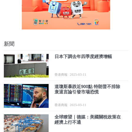
新聞
日本下調去年四季度經濟增幅
香港商報
2025-03-11
道瓊斯暴跌近900點 特朗普不排除
衰退言論引發市場恐慌
香港商報
2025-03-11
全球瞭望｜德媒：美國關稅政策在
經濟上行不通