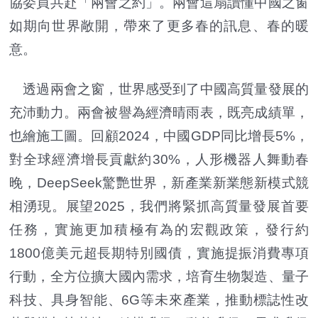
協委員共赴「兩會之約」。兩會這扇讀懂中國之窗
如期向世界敞開，帶來了更多春的訊息、春的暖
意。
透過兩會之窗，世界感受到了中國高質量發展的
充沛動力。兩會被譽為經濟晴雨表，既亮成績單，
也繪施工圖。回顧2024，中國GDP同比增長5%，
對全球經濟增長貢獻約30%，人形機器人舞動春
晚，DeepSeek驚艷世界，新產業新業態新模式競
相湧現。展望2025，我們將緊抓高質量發展首要
任務，實施更加積極有為的宏觀政策，發行約
1800億美元超長期特別國債，實施提振消費專項
行動，全方位擴大國內需求，培育生物製造、量子
科技、具身智能、6G等未來產業，推動標誌性改