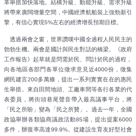
革舉措加快落地。結構升級、動能升級、需求升級
將帶來廣闊增量空間，中國經濟航船裝上強勁新引
擎，有信心實現5%左右的經濟增長預期目標。
透過兩會之窗，世界讚嘆中國全過程人民民主的
勃勃生機。兩會是國計與民生對話的橋梁。《政府
工作報告》起草就是問需於民、問計於民的過程，
向各地區各部門各單位徵求意見近4000份，徵集
網民建言200多萬條，提出一系列實實在在的惠民
生舉措。來自田間地頭、工廠車間等各行各業的代
表委員，將街頭巷尾聲音帶入最高議事平台，將
「民之所盼」變為「民之所贊」。過去一年，全國
政協舉辦各類協商議政活動85場，提出提案6000
多件，辦復率高達99.9%。從建設生育友好型社會