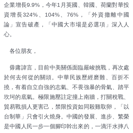
企業增長9.9%，今年1月英國、韓國、荷蘭對華投
資增長324%、104%、76%，「外資撤離中國
論」宣告破產，「中國大市場是必選項」深入人
心。
各位朋友，
毋庸諱言，目前中美關係面臨嚴峻挑戰，再次處
於何去何從的關頭。中華民族歷經磨難、百折不
撓，有着自立自強的志氣、不畏強暴的骨氣、踏平
坎坷的底氣。極限施壓註定撞上南牆，打關稅戰、
貿易戰損人更害己，禁限投資如同殺雞取卵，「以
台制華」只會引火燒身。中國的發展、進步、繁榮
是中國人民一步一個腳印幹出來的，一滴汗水摔八