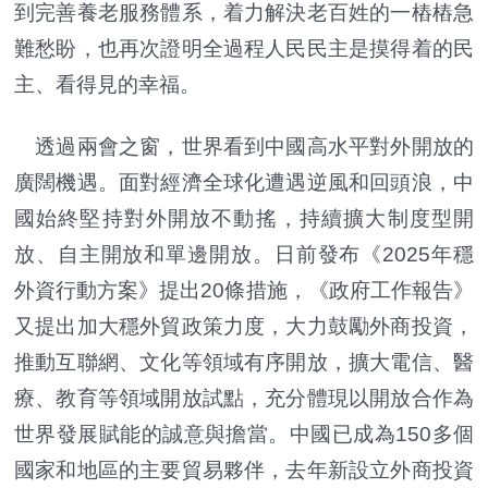
到完善養老服務體系，着力解決老百姓的一樁樁急
難愁盼，也再次證明全過程人民民主是摸得着的民
主、看得見的幸福。
透過兩會之窗，世界看到中國高水平對外開放的
廣闊機遇。面對經濟全球化遭遇逆風和回頭浪，中
國始終堅持對外開放不動搖，持續擴大制度型開
放、自主開放和單邊開放。日前發布《2025年穩
外資行動方案》提出20條措施，《政府工作報告》
又提出加大穩外貿政策力度，大力鼓勵外商投資，
推動互聯網、文化等領域有序開放，擴大電信、醫
療、教育等領域開放試點，充分體現以開放合作為
世界發展賦能的誠意與擔當。中國已成為150多個
國家和地區的主要貿易夥伴，去年新設立外商投資