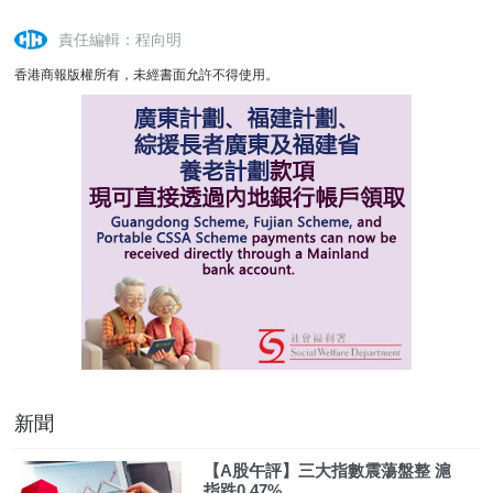
責任編輯：程向明
香港商報版權所有，未經書面允許不得使用。
新聞
【A股午評】三大指數震蕩盤整 滬
指跌0.47%