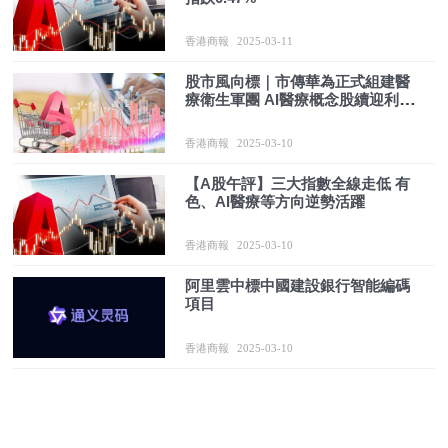
香港商報
2025-03-11
股市風向標｜市傳華為正式組建醫
療衛生軍團 AI醫療概念股續迎利好
多股漲停
香港商報
2025-03-10
【A股午評】三大指數全線走低 有
色、AI醫療等方向逆勢活躍
香港商報
2025-03-10
阿里雲中標中國建設銀行智能編碼
項目
香港商報
2025-03-10