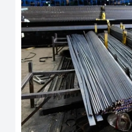
直播｜保安局局長鄧炳強見傳
有片｜「港媒行八閩·山海共潮
今晚啟德對戰 拜仁維拉可演
有片丨實力出圈！中國機器人