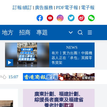
訂報/續訂
廣告服務
PDF電子報
電子報
|
|
|
地方
招商
專題
NEWS
有片丨實力出圈！中國機
器人正在「承包」英國零
售貨架
15:08
中心
15:07
15:07
15:00