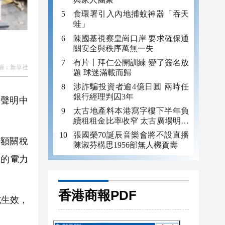
食環署引入內地捕蚊神器「吞天
蛙」
陳國基視察皇崗口岸 要求確保通
關安全與秩序萬無一失
有片〡拜仁公開訓練 變了簽名放
源：
新華社
題 球迷滿載而歸
涉詐騙投資者逾4億日圓 兩時任
銀行經理判囚3年
份聲明中
太古地產料本港寫字樓下半年負
續租租金比率收窄 太古廣場明年
轉正
張國榮70誕辰音樂會將不設直播
巨額關稅
陳淑芬構思1956部無人機賀壽
州的電力
香港商報PDF
式生效，