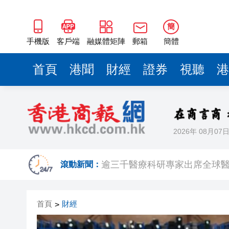
簡
手機版
客戶端
融媒體矩陣
郵箱
簡體
首頁
港聞
財經
證券
視聽
港
2026年 08月07
【A股收評】滬指再漲逾1% 日
滾動新聞：
逾三千醫療科研專家出席全球醫
有片｜荃灣街頭現「人工噴泉」
首頁
財經
>
日本4月底斥6.28萬億日圓干預