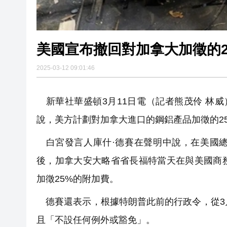
美國宣布撤回對加拿大加徵的2
2025-03-12 09:01:46
新華社華盛頓3月11日電（記者熊茂伶 林威）
說，美方計劃對加拿大進口的鋼鋁產品加徵的2
白宮發言人庫什·德賽在聲明中說，在美國總
後，加拿大安大略省省長福特當天在與美國商
加徵25%的附加費。
德賽還表示，根據特朗普此前的行政令，從3月
且「不設任何例外或豁免」。