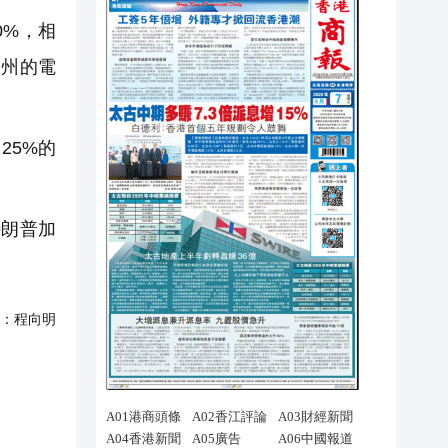
0%，相
約州的電
25%的
特朗普加
：
程向明