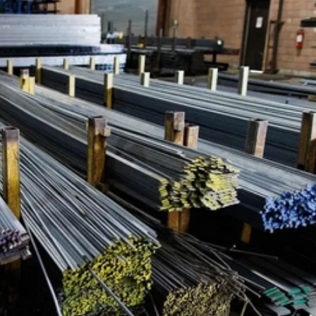
媒
生」——走進寧德時代
入球騷
正在「承包」英國零售貨架