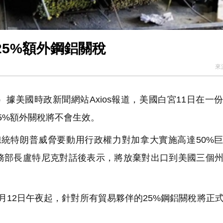
5%額外鋼鋁關稅
來
據美國時政新聞網站Axios報道，美國白宮11日在一
5%額外關稅將不會生效。
統特朗普威脅要動用行政權力對加拿大實施高達50%
務部長盧特尼克對話後表示，將放棄對出口到美國三個
12日午夜起，針對所有貿易夥伴的25%鋼鋁關稅將正