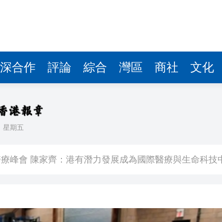
深合作
評論
綜合
灣區
商社
文化
日
星期五
K線3連陽
療峰會 陳家齊：港有潛力發展成為國際醫療與生命科技
 國瑞路爆水管噴出10層樓高水柱
匯市 破單日紀錄