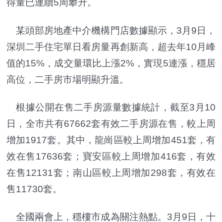
得量已連續5周攀升。
某頭部房地產中介機構門店數據顯示，3月9日，
深圳二手住宅單日看房量再創新高，超去年10月峰
值的15%，成交量環比上漲2%，實現5連漲，穩居
高位，二手房市場明顯升溫。
根據公開在售二手房源量數據統計，截至3月10
日，全市共有67662套有效二手房源在售，較上周
增加1917套。其中，龍崗區較上周增加451套，有
效在售17636套；寶安區較上周增加416套，有效
在售12131套；南山區較上周增加298套，有效在
售11730套。
全國兩會上，穩樓市成為關注熱點。3月9日，十