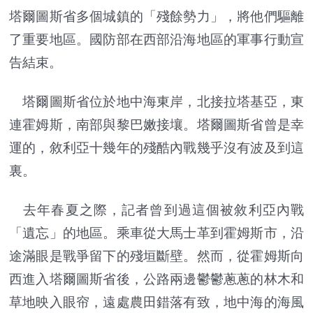
塔爾圖斯省多個城鎮的「殘餘勢力」，將他們驅離
了重要地區。國防部在西部沿海地區的軍事行動宣
告結束。
塔爾圖斯省位於地中海東岸，北接拉塔基亞，東
連霍姆斯，南部與黎巴嫩接壤。塔爾圖斯省曾是幸
運的，敘利亞十幾年的殘酷內戰幾乎沒有波及到這
裏。
去年春夏之際，記者曾到過這個被敘利亞內戰
「遺忘」的地區。乘車從大馬士革到霍姆斯市，沿
途滿眼是戰爭留下的殘垣斷壁。然而，從霍姆斯向
西進入塔爾圖斯省後，公路兩邊鬱鬱蔥蔥的林木和
草地映入眼帘，遠處農田錯落有致，地中海的海風