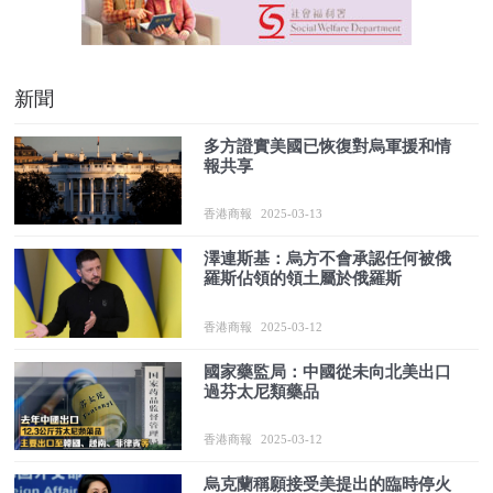
新聞
多方證實美國已恢復對烏軍援和情
報共享
香港商報
2025-03-13
澤連斯基：烏方不會承認任何被俄
羅斯佔領的領土屬於俄羅斯
香港商報
2025-03-12
國家藥監局：中國從未向北美出口
過芬太尼類藥品
香港商報
2025-03-12
烏克蘭稱願接受美提出的臨時停火