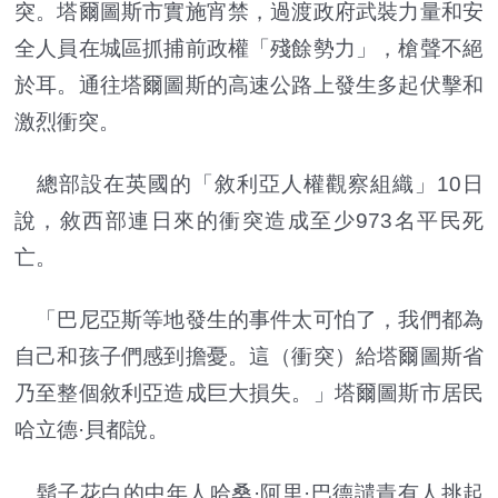
突。塔爾圖斯市實施宵禁，過渡政府武裝力量和安
全人員在城區抓捕前政權「殘餘勢力」，槍聲不絕
於耳。通往塔爾圖斯的高速公路上發生多起伏擊和
激烈衝突。
總部設在英國的「敘利亞人權觀察組織」10日
說，敘西部連日來的衝突造成至少973名平民死
亡。
「巴尼亞斯等地發生的事件太可怕了，我們都為
自己和孩子們感到擔憂。這（衝突）給塔爾圖斯省
乃至整個敘利亞造成巨大損失。」塔爾圖斯市居民
哈立德·貝都說。
鬍子花白的中年人哈桑·阿里·巴德譴責有人挑起