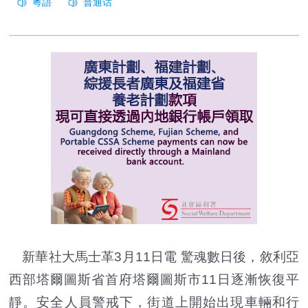
新華社大馬士革3月11日電 驚魂數日後，敘利亞
西部塔爾圖斯省首府塔爾圖斯市11日逐漸恢復平
靜。安全人員警戒下，街道上開始出現車輛和行