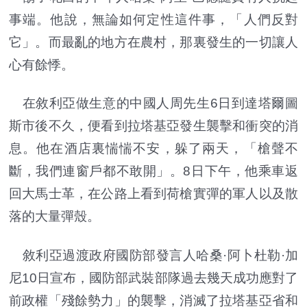
事端。他說，無論如何定性這件事，「人們反對
它」。而最亂的地方在農村，那裏發生的一切讓人
心有餘悸。
在敘利亞做生意的中國人周先生6日到達塔爾圖
斯市後不久，便看到拉塔基亞發生襲擊和衝突的消
息。他在酒店裏惴惴不安，躲了兩天，「槍聲不
斷，我們連窗戶都不敢開」。8日下午，他乘車返
回大馬士革，在公路上看到荷槍實彈的軍人以及散
落的大量彈殼。
敘利亞過渡政府國防部發言人哈桑·阿卜杜勒·加
尼10日宣布，國防部武裝部隊過去幾天成功應對了
前政權「殘餘勢力」的襲擊，消滅了拉塔基亞省和