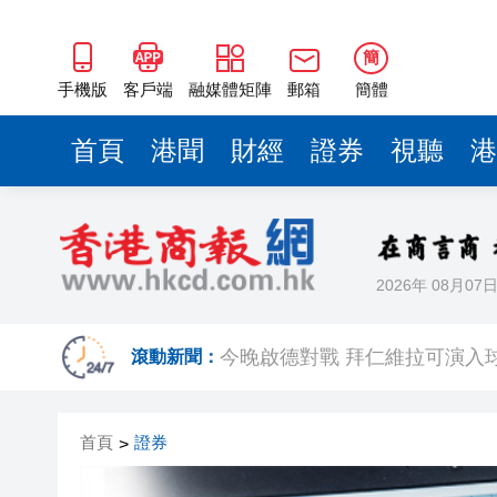
簡
手機版
客戶端
融媒體矩陣
郵箱
簡體
首頁
港聞
財經
證券
視聽
港
2026年 08月07
有片｜「港媒行八閩·山海共潮
今晚啟德對戰 拜仁維拉可演
滾動新聞：
有片丨實力出圈！中國機器人
首頁
證券
>
有片｜南亞裔小孩跑出馬路 3
恒隆委任蔡德粦接替盧韋柏任CEO