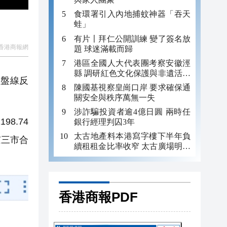
食環署引入內地捕蚊神器「吞天
蛙」
有片〡拜仁公開訓練 變了簽名放
香港商報網
題 球迷滿載而歸
港區全國人大代表團考察安徽涇
縣 調研紅色文化保護與非遺活態
紅盤線反
傳承
陳國基視察皇崗口岸 要求確保通
關安全與秩序萬無一失
涉詐騙投資者逾4億日圓 兩時任
98.74
銀行經理判囚3年
太古地產料本港寫字樓下半年負
深京三市合
續租租金比率收窄 太古廣場明年
轉正
香港商報PDF