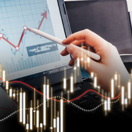
41.95億坡元 中期息47坡仙
柱 網民：看見的人會幸運
首日早盤漲逾七成