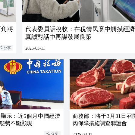
三角將
代表委員話稅收：在稅情民意中觸摸經濟
真誠對話中再謀發展良策
分享
2025-03-11
據顯示：近5個月中國經濟
商務部：將于3月31日召
態勢不斷顯現
肉保障措施調查聽證會
分享
2025-03-11