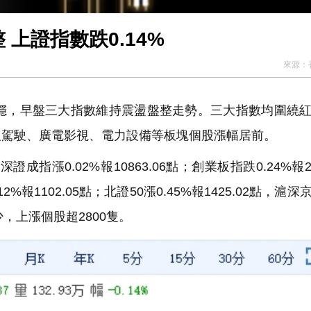
上證指數跌0.14%
來源：
穩，早盤三大指數維持震盪盤整走勢。三大指數均圍繞
人駕駛、廣電影視、電力設備等板塊個股漲幅居前。
成指漲0.02%報10863.06點；創業板指跌0.24%報21
12%報1102.05點；北證50漲0.45%報1425.02點，滬
少，上漲個股超2800隻。