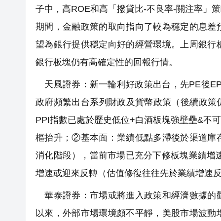
子中，高ROE和高「撥貸比-不良率-關注率
期間，金融政策的取向指向了較為穩定的息差
望為銀行提供穩定向好的經營環境。上周銀行
銀行板塊仍有高確定性的回報行情。
天風證券：新一輪利好政策出台，先PE後EP
政府頻繁出台系列財政及貨幣政策（後續政策仍
PPI指數已處於歷史低位+白酒板塊強壁壘&不
樞抬升；②基本面：業績低點多滯後於渠道庫
消化階段），當前市場已充分下修板塊業績增速
增速或迎來反轉（估值修復往往先於業績增速
華泰證券：市場或將進入政策和經濟數據的觀
以來，外部市場環境頗不平靜，美股市場波動