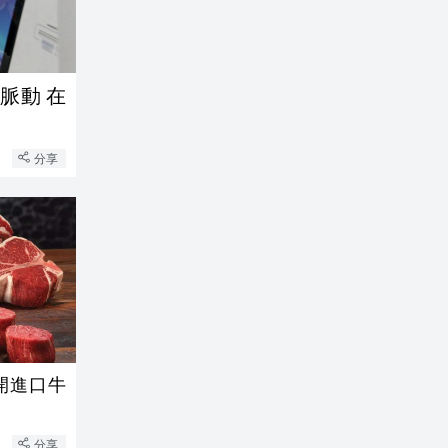
脈動 在
分享
開進口牛
分享