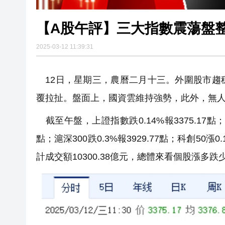
【A股午評】三大指數震蕩盤整 
2025-03-12 11:39:31
12日，星期三，農曆二月十三。外圍股市趨
覆拉扯。盤面上，國資雲維持強勢，此外，無
截至午盤，上證指數跌0.14%報3375.17點；深證
點；滬深300跌0.3%報3929.77點；科創50漲0.
計成交額10300.38億元，總體來看個股漲多跌