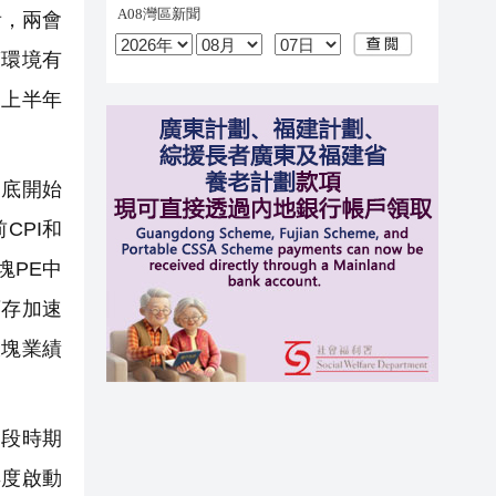
看，兩會
策環境有
，上半年
月底開始
CPI和
塊PE中
庫存加速
板塊業績
段時期
再度啟動