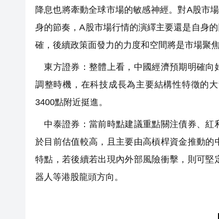
降息也將牽動全球市場的敏感神經。對A股市
身的節奏，A股市場行情的演繹主要還是自身
確，後續政策面發力的力度和空間將是市場聚
東方證券：整體上看，中國經濟預期明確向好
調整時機，在科技成長為主要結構性特徵的大
3400點附近挺進。
中泰證券：當前時點建議重點關注債券、紅利
於目前估值較高，且主要由高槓桿資金推動的
特點，若後續若出現內外部風險衝擊，則可堅
器人等港股龍頭方向。