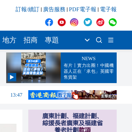
訂報/續訂
廣告服務
PDF電子報
電子報
|
|
|
地方
招商
專題
NEWS
有片丨實力出圈！中國機
器人正在「承包」英國零
售貨架
14:12
13:47
13:42
13:32
13:29