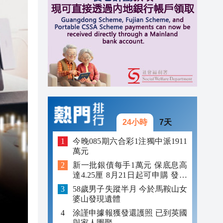
13:02
12:59
12:29
24小時
7天
今晚085期六合彩1注獨中派1911
萬元
新一批銀債每手1萬元 保底息高
達4.25厘 8月21日起可申購 發行
金額最多550億
58歲男子失蹤半月 今於馬鞍山女
婆山發現遺體
涂謹申據報獲發還護照 已到英國
與家人團聚