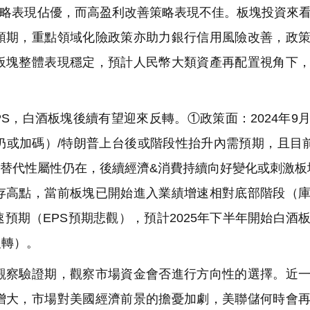
」策略表現佔優，而高盈利改善策略表現不佳。板塊投資來
預期，重點領域化險政策亦助力銀行信用風險改善，政
板塊整體表現穩定，預計人民幣大類資產再配置視角下
S，白酒板塊後續有望迎來反轉。①政策面：2024年9
或加碼）/特朗普上台後或階段性抬升內需預期，且目前
可替代性屬性仍在，後續經濟&消費持續向好變化或刺激板
存高點，當前板塊已開始進入業績增速相對底部階段（
預期（EPS預期悲觀），預計2025年下半年開始白酒
反轉）。
察驗證期，觀察市場資金會否進行方向性的選擇。近一
增大，市場對美國經濟前景的擔憂加劇，美聯儲何時會