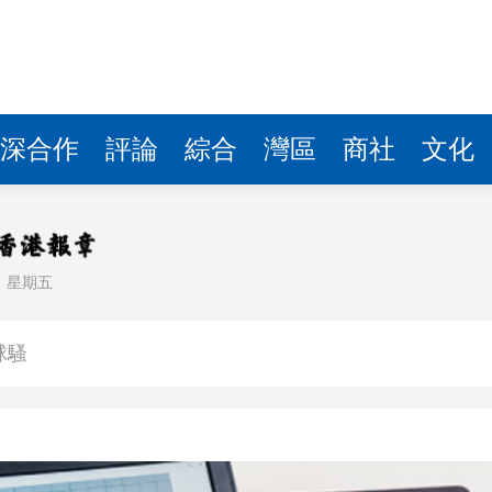
深合作
評論
綜合
灣區
商社
文化
日
星期五
生」——走進寧德時代
入球騷
正在「承包」英國零售貨架
車及時停下
 10月1日生效