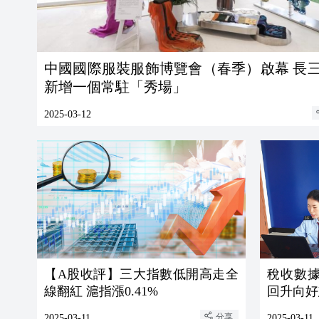
中國國際服裝服飾博覽會（春季）啟幕 長
新增一個常駐「秀場」
2025-03-12
【A股收評】三大指數低開高走全
稅收數
線翻紅 滬指漲0.41%
回升向好
分享
2025-03-11
2025-03-11