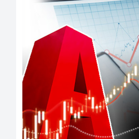
華僑銀行上半年純利按年增13%至
有片｜香港夜空出現罕見漁火光
【新股最前線】拿森科技上市