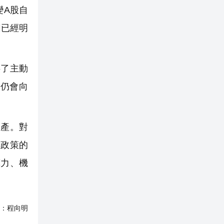
變A股自
圖已經明
了主動
仍會向
產。對
年政策的
算力、機
：
程向明