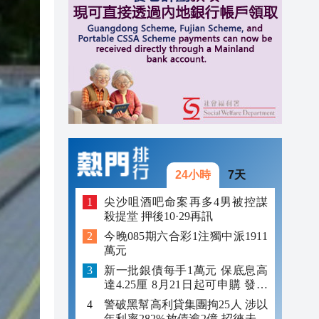
10:10
10:06
10:00
24小時
7天
尖沙咀酒吧命案再多4男被控謀
殺提堂 押後10·29再訊
今晚085期六合彩1注獨中派1911
萬元
新一批銀債每手1萬元 保底息高
達4.25厘 8月21日起可申購 發行
金額最多550億
警破黑幫高利貸集團拘25人 涉以
年利率282%放債逾2億 招徠未成