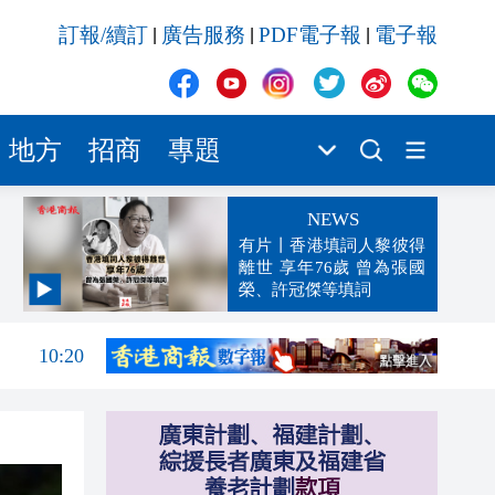
訂報/續訂
廣告服務
PDF電子報
電子報
|
|
|
地方
招商
專題
NEWS
有片丨香港填詞人黎彼得
離世 享年76歲 曾為張國
榮、許冠傑等填詞
10:50
10:20
10:17
10:13
10:11