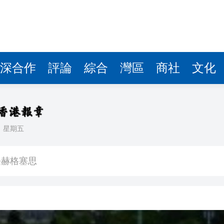
深合作
評論
綜合
灣區
商社
文化
日
星期五
球 威力相當於數噸TNT炸藥爆炸
長赫格塞思
劃遷至新大樓
彈，可攜帶核彈頭
作協議加強互聯互通