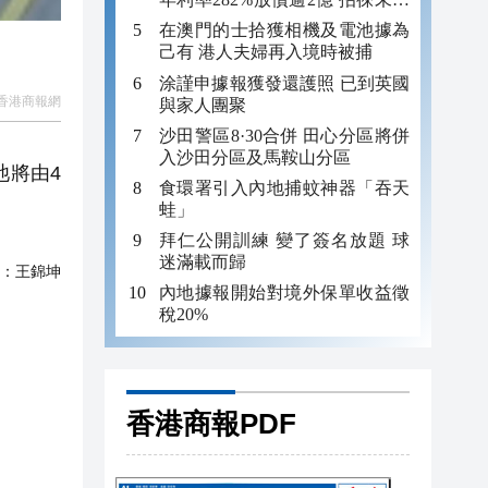
年追數
在澳門的士拾獲相機及電池據為
己有 港人夫婦再入境時被捕
涂謹申據報獲發還護照 已到英國
香港商報網
與家人團聚
沙田警區8·30合併 田心分區將併
入沙田分區及馬鞍山分區
池將由4
食環署引入內地捕蚊神器「吞天
蛙」
拜仁公開訓練 變了簽名放題 球
迷滿載而歸
：
王錦坤
內地據報開始對境外保單收益徵
稅20%
香港商報PDF