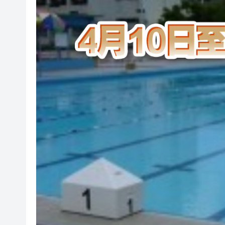
光伏硅料八巨頭簽署倡議：不
紫金礦業：旗下相關銅礦不屬於
谷歌母公司發債籌250億美元 