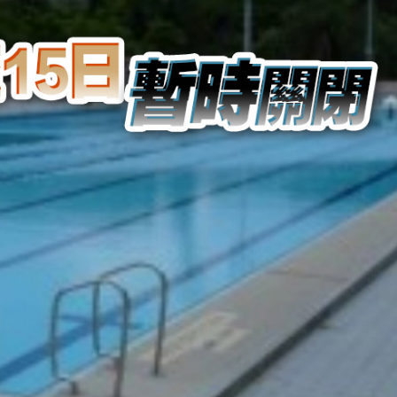
得低於成本價銷售
剛果（金）禁止出口的產品 股價漲近2%
獲逾4倍認購