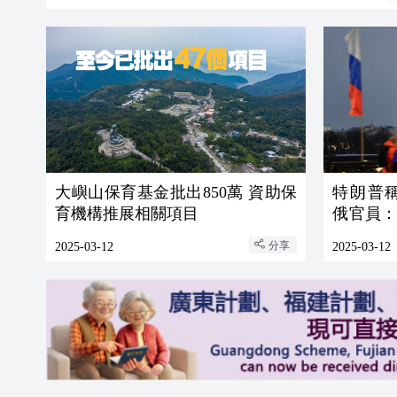
大嶼山保育基金批出850萬 資助保
特朗普
育機構推展相關項目
俄官員
花招
分享
2025-03-12
2025-03-12