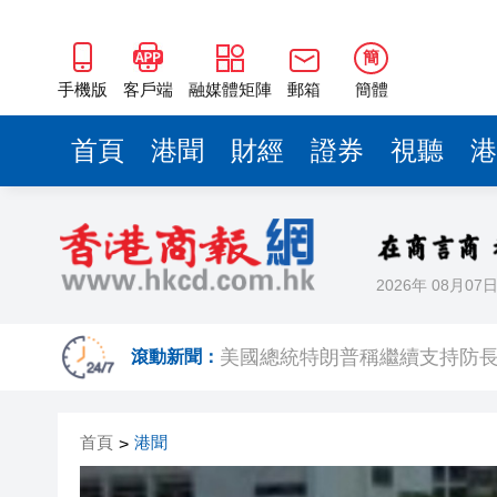
簡
手機版
客戶端
融媒體矩陣
郵箱
簡體
首頁
港聞
財經
證券
視聽
港
2026年 08月07
有片丨SpaceX火箭殘骸撞上月
美國總統特朗普稱繼續支持防
滾動新聞：
滙豐據報出售東京總部大樓 計
首頁
港聞
>
印度宣布成功試射中程彈道導
利雅得航空與中國航信簽署合