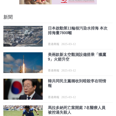
新聞
日本啟動第11輪核污染水排海 本次
排海量7800噸
香港商報
2025-03-12
美兩款新太空觀測設備搭乘「獵鷹
9」火箭升空
香港商報
2025-03-12
韓共同民主黨稱收到暗殺李在明情
報
香港商報
2025-03-12
馬拉多納死亡案開庭 7名醫療人員
被控過失殺人