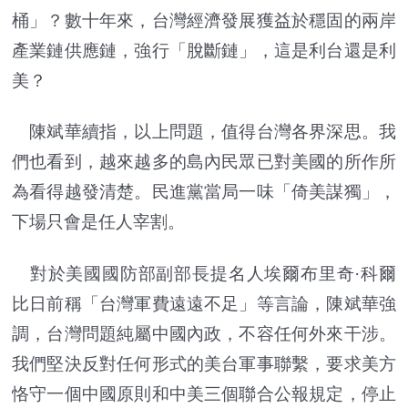
桶」？數十年來，台灣經濟發展獲益於穩固的兩岸
產業鏈供應鏈，強行「脫斷鏈」，這是利台還是利
美？
陳斌華續指，以上問題，值得台灣各界深思。我
們也看到，越來越多的島內民眾已對美國的所作所
為看得越發清楚。民進黨當局一味「倚美謀獨」，
下場只會是任人宰割。
對於美國國防部副部長提名人埃爾布里奇·科爾
比日前稱「台灣軍費遠遠不足」等言論，陳斌華強
調，台灣問題純屬中國內政，不容任何外來干涉。
我們堅決反對任何形式的美台軍事聯繫，要求美方
恪守一個中國原則和中美三個聯合公報規定，停止