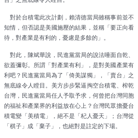
對於台積電此次計劃，賴清德當局雖稱事前並不
知情，但否認是美國施壓的結果，並稱「要正向看
待，對產業是有利的，憂慮是多餘的」。
對此，陳斌華說，民進黨當局的說法唾面自乾、
欲蓋彌彰。所謂「對產業有利」，是對美國產業有
利吧？民進黨當局為了「倚美謀獨」，「賣台」之
無底線令人瞠目。美方步步緊逼掏空台積電、榨乾
台灣，民進黨當局任人予取予求，何曾把台灣同胞
的福祉和產業界的利益放在心上？台灣民眾擔憂台
積電變「美積電」，絕不是「杞人憂天」；台灣從
「棋子」成「棄子」，也絕對是註定的下場。