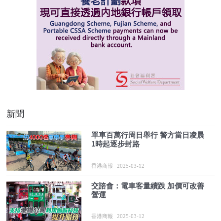
新聞
單車百萬行周日舉行 警方當日凌晨
1時起逐步封路
香港商報
2025-03-12
交諮會：電車客量續跌 加價可改善
營運
香港商報
2025-03-12