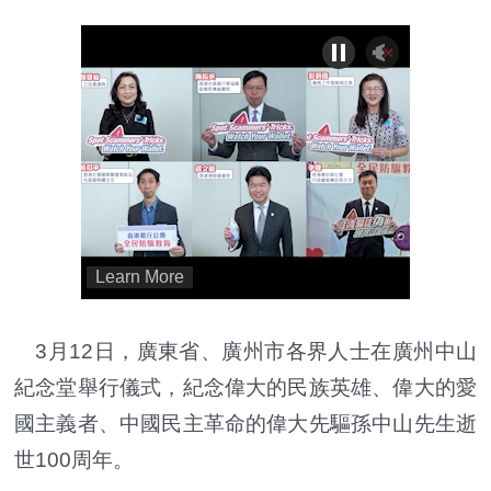
3月12日，廣東省、廣州市各界人士在廣州中山
紀念堂舉行儀式，紀念偉大的民族英雄、偉大的愛
國主義者、中國民主革命的偉大先驅孫中山先生逝
世100周年。