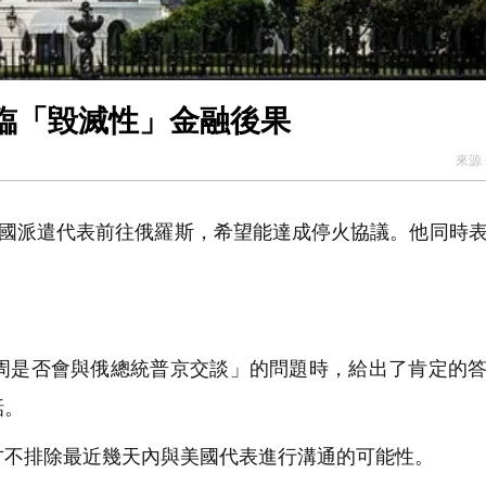
臨「毀滅性」金融後果
來源
美國派遣代表前往俄羅斯，希望能達成停火協議。他同時
周是否會與俄總統普京交談」的問題時，給出了肯定的
話。
方不排除最近幾天內與美國代表進行溝通的可能性。