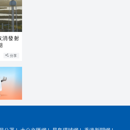
取消發射
期
分享