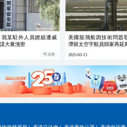
：我某駐外人員嫖娼遭威
美國龍飛船因技術問題
諜大量洩密
滯留太空宇航員歸家再延
分享
2025-03-13