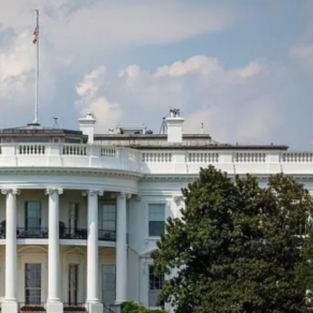
正遇晚高峰 情況危急 鐵騎交警一路開道護送
危駕被捕
飲食正在毀掉很多老人的晚年健康