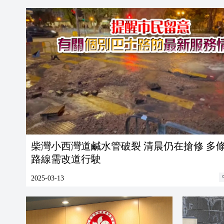
柴灣小西灣道鹹水管破裂 清晨仍在搶修 多
路線需改道行駛
2025-03-13