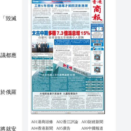
臨「毀滅
協議都應
屬於俄羅
方將就安