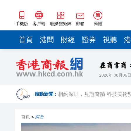
簡
手機版
客戶端
融媒體矩陣
郵箱
簡體
首頁
港聞
財經
證券
視聽
港
2026年 08月06
歐足聯：抵制國際足聯賽事立
相約深圳，見證
滾動新聞：
跑馬地私人泳池救生員涉用假證
首頁
綜合
>
特朗普否認美國彈藥短缺 稱將
美股觀望非農數據 道指跌逾百