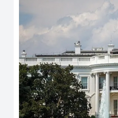
有片丨孕婦羊水破裂即將臨盆 
東涌巴士撞電單車 巴士司機涉
有片丨清淡不等於吃素！ 清淡