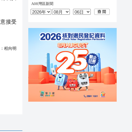
願意接受
：
程向明