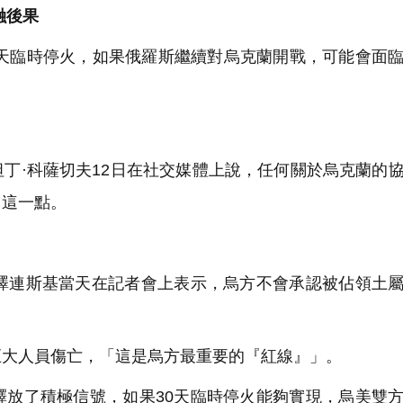
融後果
0天臨時停火，如果俄羅斯繼續對烏克蘭開戰，可能會面
丁·科薩切夫12日在社交媒體上說，任何關於烏克蘭的
白這一點。
澤連斯基當天在記者會上表示，烏方不會承認被佔領土
大人員傷亡，「這是烏方最重要的『紅線』」。
放了積極信號，如果30天臨時停火能夠實現，烏美雙