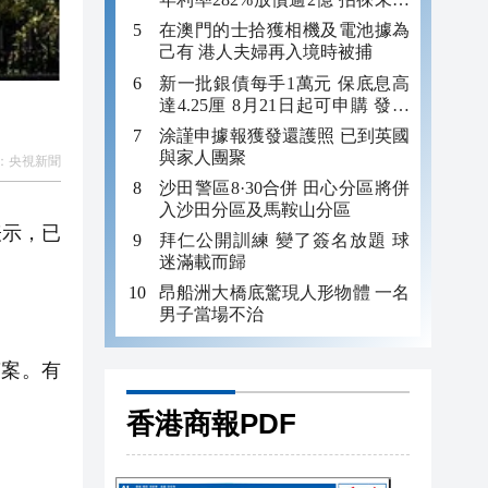
年追數
在澳門的士拾獲相機及電池據為
己有 港人夫婦再入境時被捕
新一批銀債每手1萬元 保底息高
達4.25厘 8月21日起可申購 發行
金額最多550億
涂謹申據報獲發還護照 已到英國
與家人團聚
：
央視新聞
沙田警區8·30合併 田心分區將併
入沙田分區及馬鞍山分區
表示，已
拜仁公開訓練 變了簽名放題 球
迷滿載而歸
昂船洲大橋底驚現人形物體 一名
男子當場不治
答案。有
香港商報PDF