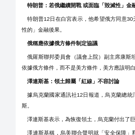
特朗普：若俄繼續開戰 或面臨「毀滅性」金
特朗普12日在白宮表示，他希望俄方同意3
性的」金融後果。
俄稱應依據俄方條件制定協議
俄羅斯聯邦委員會（議會上院）副主席康斯坦
依據俄方條件，而不是美方條件，美方應該明
澤連斯基：領土歸屬「紅線」不容討論
據烏克蘭國家通訊社12日報道，烏克蘭總統
斯。
澤連斯基表示，為恢復領土，烏克蘭付出了巨
澤連斯基稱，烏美聯合聲明就「安全保障」釋