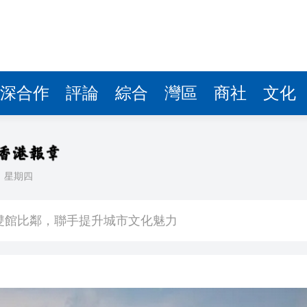
深合作
評論
綜合
灣區
商社
文化
日
星期四
場不變
奇蹟 科技美術雙館比鄰，聯手提升城市文化魅力
件 食環署勒令關閉報警處理
嚴懲發表叛國言論的「爆料者」
點