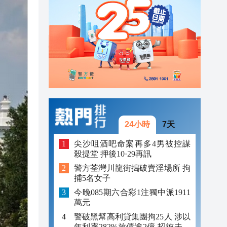
23:12
23:12
23:00
24小時
7天
尖沙咀酒吧命案再多4男被控謀
殺提堂 押後10·29再訊
警方荃灣川龍街搗破賣淫場所 拘
捕5名女子
今晚085期六合彩1注獨中派1911
萬元
警破黑幫高利貸集團拘25人 涉以
年利率282%放債逾2億 招徠未成