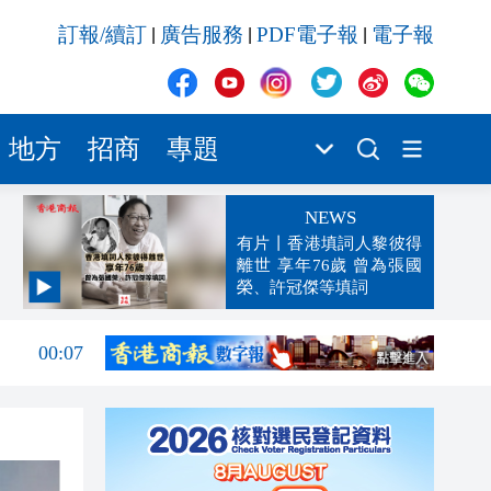
訂報/續訂
廣告服務
PDF電子報
電子報
|
|
|
地方
招商
專題
NEWS
有片丨香港填詞人黎彼得
離世 享年76歲 曾為張國
榮、許冠傑等填詞
00:19
00:07
23:38
23:35
23:17