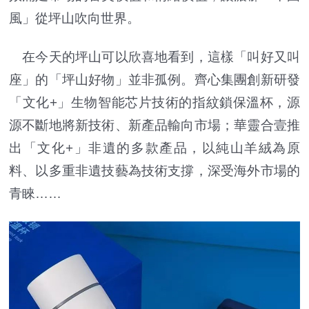
風」從坪山吹向世界。
在今天的坪山可以欣喜地看到，這樣「叫好又叫
座」的「坪山好物」並非孤例。齊心集團創新研發
「文化+」生物智能芯片技術的指紋鎖保溫杯，源
源不斷地將新技術、新產品輸向市場；華靈合壹推
出「文化+」非遺的多款產品，以純山羊絨為原
料、以多重非遺技藝為技術支撐，深受海外市場的
青睞……