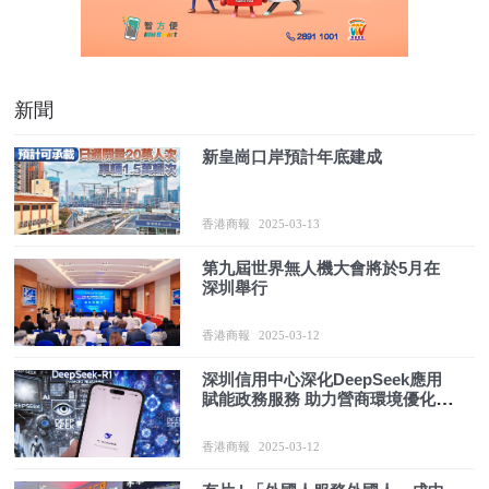
新聞
新皇崗口岸預計年底建成
香港商報
2025-03-13
第九屆世界無人機大會將於5月在
深圳舉行
香港商報
2025-03-12
深圳信用中心深化DeepSeek應用
賦能政務服務 助力營商環境優化升
級
香港商報
2025-03-12