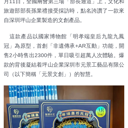
月11日，全國兩會第三場「部長通道」上，文化和
旅遊部部長孫業禮接受採訪時，點名誇讚了一款來
自深圳坪山企業製造的文創產品。
這款產品以國家博物館「明孝端皇后九龍九鳳
冠」為原型，首創「非遺傳承+AR互動」功能，開
售2小時售出2300件，單日吸引超萬人次體驗。爆
款的背後凝結着坪山企業深圳市元景工藝品有限公
司（以下簡稱「元景文創」）的智慧。