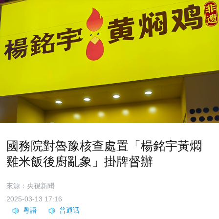
國務院對魯豫核查處置「楊銘宇黃燜
雞米飯後廚亂象」掛牌督辦
來源：央視新聞
2025-03-13 17:16