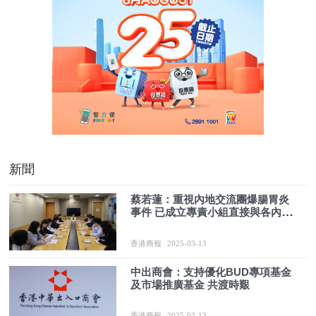
新聞
蔡若蓮：重視內地交流團爆腸胃炎
事件 已成立專責小組直接與各內地
單位保持聯繫
香港商報
2025-03-13
中出商會：支持優化BUD專項基金
及市場推廣基金 共渡時艱
香港商報
2025-03-13