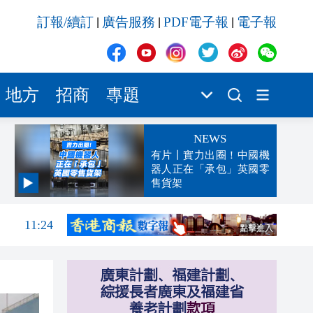
訂報/續訂
廣告服務
PDF電子報
電子報
|
|
|
地方
招商
專題
NEWS
有片丨實力出圈！中國機
器人正在「承包」英國零
售貨架
11:28
11:24
11:19
11:11
11:10