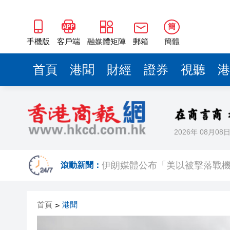
簡
手機版
客戶端
融媒體矩陣
郵箱
簡體
首頁
港聞
財經
證券
視聽
港
2026年 08月08
上半年國內居民出遊人次34.63億
伊朗媒體公布「美以被擊落戰
滾動新聞：
【名家指點】資金狂掃商業地產
首頁
港聞
>
警方青衣長發邨打擊非法街頭賭
微信新功能：可以「撤回」你