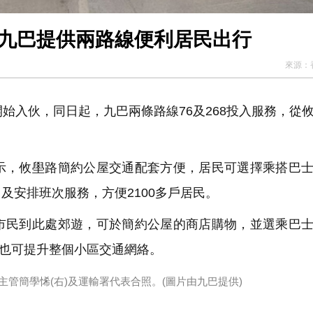
 九巴提供兩路線便利居民出行
來源：
始入伙，同日起，九巴兩條路線76及268投入服務，從
，攸壆路簡約公屋交通配套方便，居民可選擇乘搭巴士
及安排班次服務，方便2100多戶居民。
民到此處郊遊，可於簡約公屋的商店購物，並選乘巴士
，也可提升整個小區交通網絡。
主管簡學悕(右)及運輸署代表合照。(圖片由九巴提供)