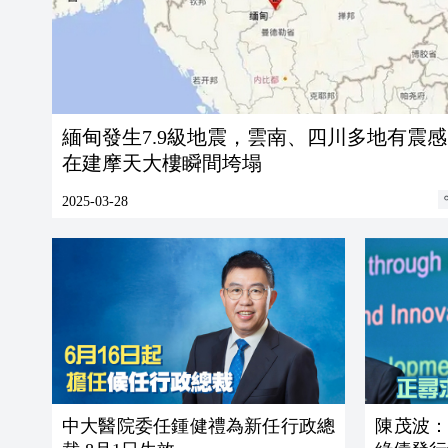
緬甸發生7.9級地震，雲南、四川多地有震感
在建摩天大樓瞬間垮塌
2025-03-28
中大醫院委任鍾健禮為新任行政總
陳茂波