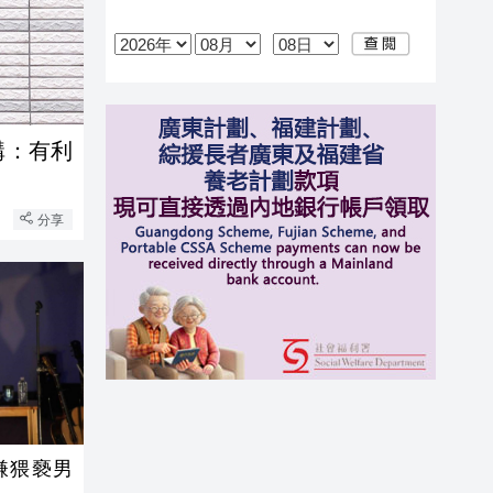
構：有利
分享
嫌猥褻男