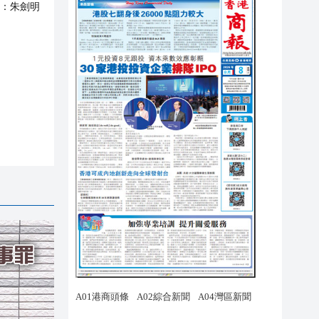
：
朱劍明