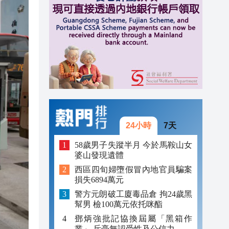
11:03
10:53
10:44
24小時
7天
58歲男子失蹤半月 今於馬鞍山女
婆山發現遺體
西區四旬婦墮假冒內地官員騙案
損失6894萬元
警方元朗破工廈毒品倉 拘24歲黑
幫男 檢100萬元依托咪酯
鄧炳強批記協換屆屬「黑箱作
業」 斥毫無認受性及公信力