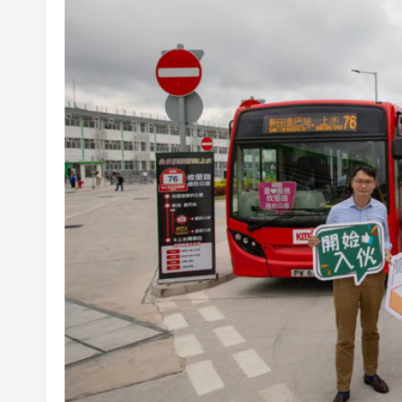
橫琴粵澳深度合作區消防救援
「來深飛」不只是路過！深圳
李根興3936萬沽北角公主大廈