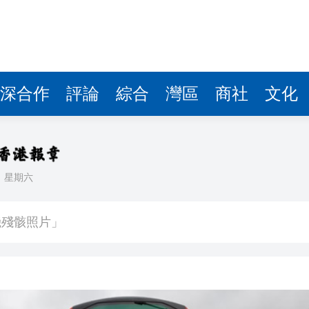
深合作
評論
綜合
灣區
商社
文化
日
星期六
 總花費3.21萬億元
機殘骸照片」
 鞏固之後能否U型反彈？
博 拘捕3名本地男
的撤回了！