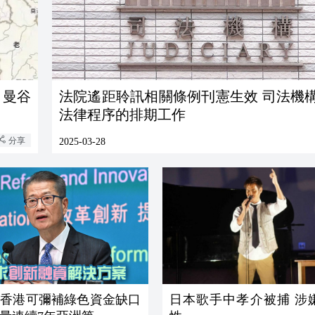
 曼谷
法院遙距聆訊相關條例刊憲生效 司法機
法律程序的排期工作
分享
2025-03-28
：香港可彌補綠色資金缺口
日本歌手中孝介被捕 涉