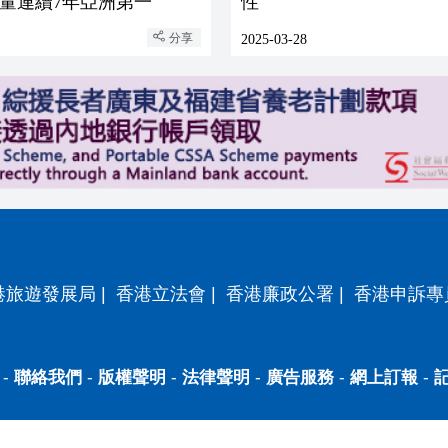
量連續7年亞洲第一
性
分享
2025-03-28
港旅遊發展局
|
香港立法會
|
香港廉政公署
|
香港申訴專
-
聯絡我們
-
版權聲明
-
法律聲明
-
廣告服務
-
網上訂報
-