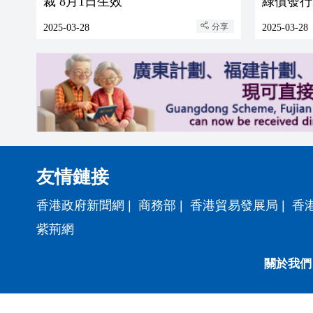
裁 8月1日生效
綠債發行
分享
2025-03-28
2025-03-28
友情鏈接
香港政府新聞網
|
商務部
|
香港貿易發展局
|
香
紫荊網
關於我們