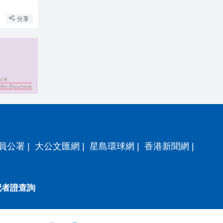
分享
員公署
|
大公文匯網
|
星島環球網
|
香港新聞網
|
記者證查詢