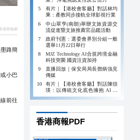
有片｜【港校會客廳】對話林均
乘：產教同步接軌全球影視行業
中山翠亨(南朗)舉辦文旅資源交
香港商報網
流促進暨文旅推薦官品鑑活動
政府刊憲：選委會界別分組一般
選舉11月22日舉行
攸壆路簡
MJZ Technology AI合規跨境金融
科技突圍 國資注資加持
直播回放｜保安局局長鄧炳強見
或小巴
傳媒
有片｜【港校會客廳】對話陳頌
瑛：以傳統文化底色擁抱 AI 藝
術新發展
線前往
香港商報PDF