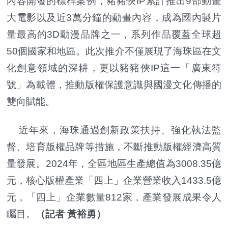
內容開發的標桿案例，豬豬俠IP累計推出9部動畫
大電影以及近3萬分鐘的動畫內容，成為國內製片
量最高的3D動漫品牌之一，系列作品覆蓋全球超
50個國家和地區。此次推介不僅展現了海珠區在文
化創意領域的深耕，更以豬豬俠IP這一「廣東符
號」為載體，推動版權保護意識與國漫文化傳播的
雙向賦能。
近年來，海珠通過創新政策扶持、強化執法監
督、培育版權品牌等措施，不斷推動版權經濟高質
量發展。2024年，全區地區生產總值為3008.35億
元，核心版權產業「四上」企業營業收入1433.5億
元，「四上」企業數量812家，產業發展成果令人
矚目。
（記者 黃裕勇）