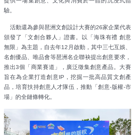
提供一場集創意、文化與消費於一體的沉浸式體
驗。
活動還為參與琶洲文創設計大賽的26家企業代表
頒發了「文創合夥人」證書。以「海珠有禮 創意
無限」為主題，自去年12月啟動，其中三七互娛、
名創優品、唯品會等琶洲名企聯袂提出創意要求，
推出3個「商業賽道」，廣泛徵集創意產品。大賽
旨在為企業打造創意IP，挖掘一批高品質文創產
品，培育扶持創意人才隊伍，推動「創意-版權-市
場」的全鏈條轉化。