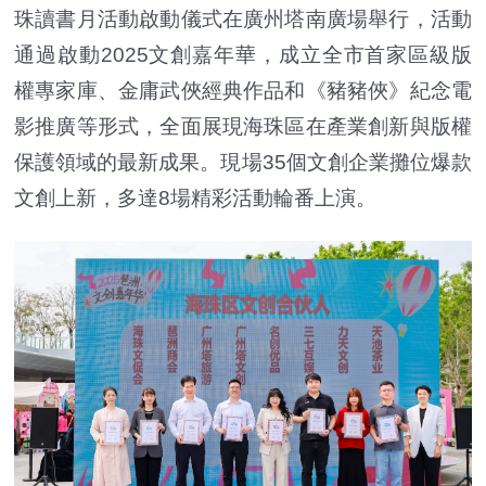
珠讀書月活動啟動儀式在廣州塔南廣場舉行，活動
通過啟動2025文創嘉年華，成立全市首家區級版
權專家庫、金庸武俠經典作品和《豬豬俠》紀念電
影推廣等形式，全面展現海珠區在產業創新與版權
保護領域的最新成果。現場35個文創企業攤位爆款
文創上新，多達8場精彩活動輪番上演。