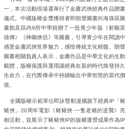
一，本次活動現場還舉行了金庸武俠經典作品贈書
儀式。中國版權金獎獲得者即朗聲圖書向海珠區圖
書館及區內8所中學捐贈了一批青少年版《射鵰英
雄傳》《神鵰俠侶》等圖書，引導青少年在閱讀中
感受金庸武俠世界魅力，感悟傳統文化精髓。朗聲
圖書相關負責人表示，金庸作品是中華文化的生動
載體，版權保護與運用讓經典在新的時代煥發持久
生命力，在代際傳承中持續輸出中華智慧的當代價
值。
全國版權示範單位即詠聲動漫攜旗下經典IP「豬
豬俠」20周年電影《豬豬俠·一隻老豬的逆襲》亮
相活動，並展示了豬豬俠IP的版權運營成果作為IP