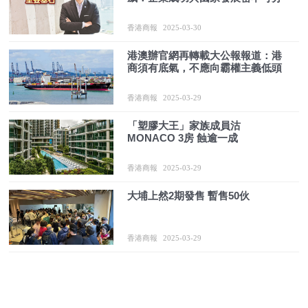
香港商報
2025-03-30
港澳辦官網再轉載大公報報道：港
商須有底氣，不應向霸權主義低頭
香港商報
2025-03-29
「塑膠大王」家族成員沽
MONACO 3房 蝕逾一成
香港商報
2025-03-29
大埔上然2期發售 暫售50伙
香港商報
2025-03-29