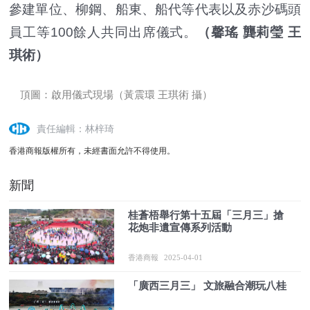
參建單位、柳鋼、船東、船代等代表以及赤沙碼頭
員工等100餘人共同出席儀式。
（馨瑤 龔莉瑩 王
琪術）
頂圖：啟用儀式現場（黃震環 王琪術 攝）
責任編輯：林梓琦
香港商報版權所有，未經書面允許不得使用。
新聞
桂蒼梧舉行第十五屆「三月三」搶
花炮非遺宣傳系列活動
香港商報
2025-04-01
「廣西三月三」 文旅融合潮玩八桂