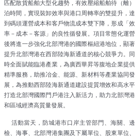
匹配散貨船舶大型化趨勢，有效壓縮船舶待（離）
泊時間，實現裝卸效率與港口周轉率的雙提升，達
到碼頭運營成本和客戶物流成本雙下降，形成「效
率－成本－客源」的良性循發展。項目常態化運營
後將進一步強化北部灣港的國際樞紐港地位，顯著
提升北部灣港在西部陸海新通道的核心競爭力。同
時全面賦能臨港產業，為廣西華昇等腹地企業提供
精準服務，助推冶金、能源、新材料等產業協同發
展，為推動西部陸海新通道建設提質增效和高水平
打造北部灣國際門戶港注入新活力，助力北部灣港
和區域經濟高質量發展。
活動當天，防城港市口岸主管部門、海關、邊
檢、海事、北部灣港集團及下屬單位、股東單位、