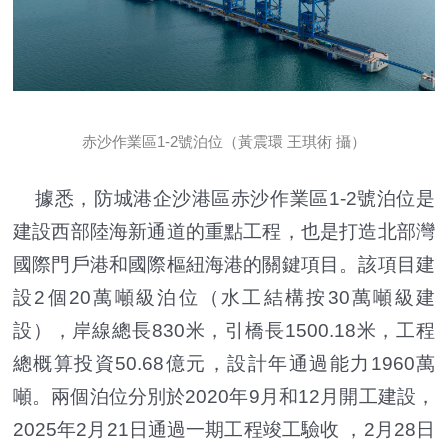
赤沙作業區1-2號泊位（黃震環 王琪術 攝）
據悉，防城港企沙港區赤沙作業區1-2號泊位是
建設西部陸海新通道的重點工程，也是打造北部灣
國際門戶港和國際樞紐海港的關鍵項目。該項目建
設2個20萬噸級泊位（水工結構按30萬噸級建
設），岸線總長830米，引橋長1500.18米，工程
總概算投資50.68億元，設計年通過能力1960萬
噸。兩個泊位分別於2020年9月和12月開工建設，
2025年2月21日通過一期工程竣工驗收 ，2月28日