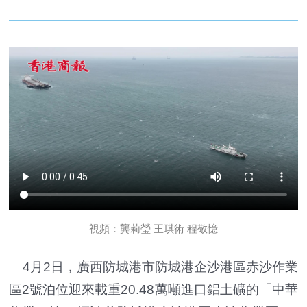
視頻：龔莉瑩 王琪術 程敬憶
4月2日，廣西防城港市防城港企沙港區赤沙作業
區2號泊位迎來載重20.48萬噸進口鋁土礦的「中華