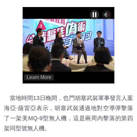
當地時間13日晚間，也門胡塞武裝軍事發言人葉
海亞·薩雷亞表示，胡塞武裝通過地對空導彈擊落
了一架美MQ-9型無人機，這是兩周內擊落的第四
架同型號無人機。