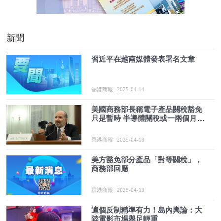
新聞
習近平在越南媒體發表署名文章
香港商報
2025-04-14
美國商務部長稱電子產品關稅豁免
只是暫時 半導體關稅或一兩個月內
出台
香港商報
2025-04-13
美方豁免部分產品「對等關稅」，
商務部回應
香港商報
2025-04-13
這個反制精準有力！島內輿論：大
陸電影市場舉足輕重