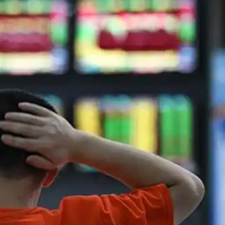
馬尾配白T 美麗明豔
，在湖光山色間大飽「口福+眼福」
河源