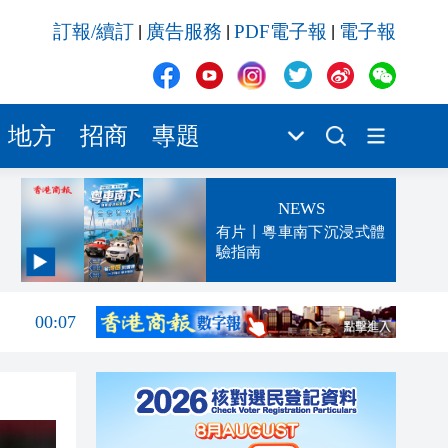
訂報/續訂
廣告服務
PDF電子報
電子報
|
|
|
地方
招商
專題
NEWS
有片丨粵車南下沉浸式體
驗指南
00:13
00:07
23:52
23:32
23:27