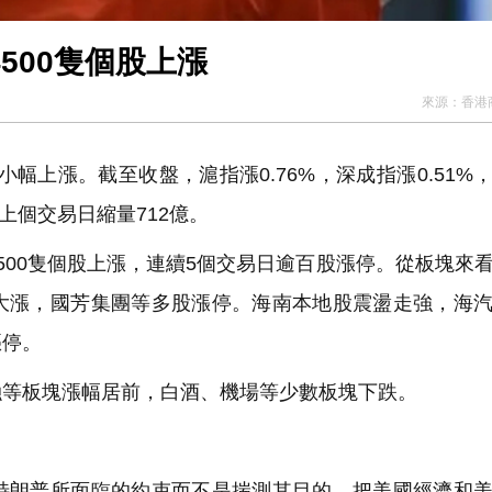
4500隻個股上漲
來源：
香港
幅上漲。截至收盤，滬指漲0.76%，深成指漲0.51%
較上個交易日縮量712億。
00隻個股上漲，連續5個交易日逾百股漲停。從板塊來
大漲，國芳集團等多股漲停。海南本地股震盪走強，海
漲停。
等板塊漲幅居前，白酒、機場等少數板塊下跌。
朗普所面臨的約束而不是揣測其目的，把美國經濟和美