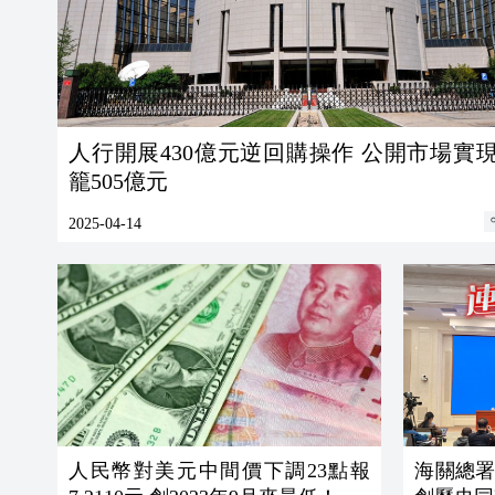
人行開展430億元逆回購操作 公開市場實
籠505億元
2025-04-14
人民幣對美元中間價下調23點報
海關總