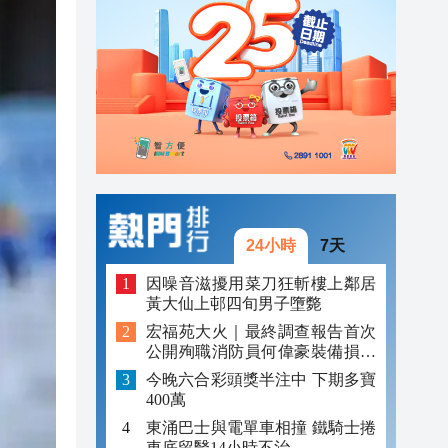
23:13
23:06
23:05
24小時
7天
因噪音滋擾用菜刀狂斬樓上鄰居
黃大仙上邨四旬男子墮斃
宏福苑大火｜最終調查報告首次
公開殉職消防員何偉豪裝備損毀
照片
今晚六合彩頭獎半注中 下期多寶
400萬
東涌巴士與電單車相撞 鐵騎士捲
車底留醫14小時不治