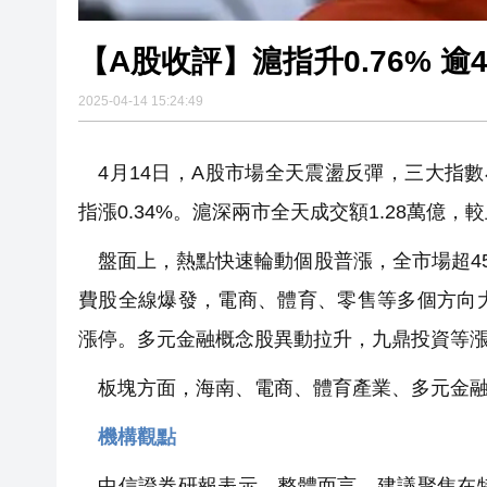
【A股收評】滬指升0.76% 逾
2025-04-14 15:24:49
4月14日，A股市場全天震盪反彈，三大指數小
指漲0.34%。滬深兩市全天成交額1.28萬億，
盤面上，熱點快速輪動個股普漲，全市場超45
費股全線爆發，電商、體育、零售等多個方向
漲停。多元金融概念股異動拉升，九鼎投資等
板塊方面，海南、電商、體育產業、多元金融
機構觀點
中信證券研報表示，整體而言，建議聚焦在特