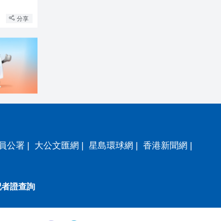
分享
員公署
|
大公文匯網
|
星島環球網
|
香港新聞網
|
記者證查詢