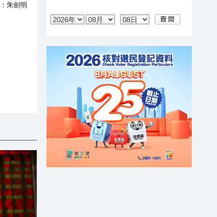
：
朱劍明