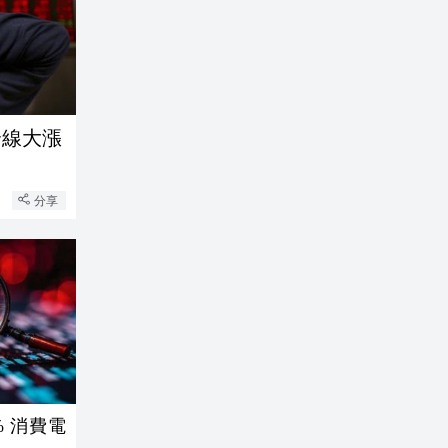
全線大漲
分享
% 消費電