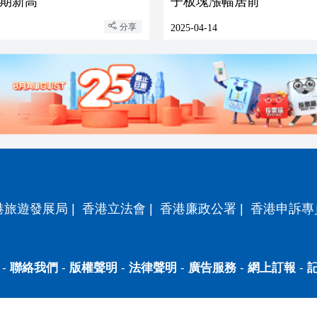
期新高
子板塊漲幅居前
分享
2025-04-14
港旅遊發展局
|
香港立法會
|
香港廉政公署
|
香港申訴專
-
聯絡我們
-
版權聲明
-
法律聲明
-
廣告服務
-
網上訂報
-