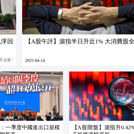
現淨回
【A股午評】滬指半日升近1% 大消費股
分享
2025-04-14
署：一季度中國進出口規模
【A股開盤】滬指升0.42