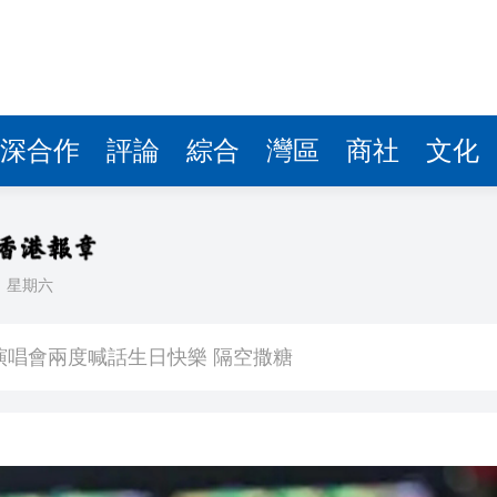
深合作
評論
綜合
灣區
商社
文化
日
星期六
 星爺眾主演驚喜現身 氣氛熱烈
演唱會兩度喊話生日快樂 隔空撒糖
中國共產黨成立105周年名家作品展」觀展活動
其對中日關係處理不當
》謝票場 親切揮手力挺兒子