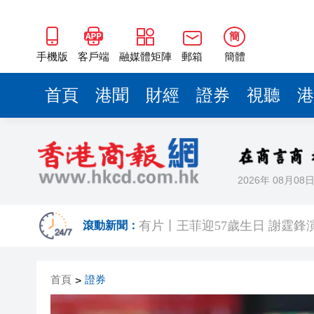
簡
手機版
客戶端
融媒體矩陣
郵箱
簡體
首頁
港聞
財經
證券
視聽
港
2026年 08月08
有片丨《功夫女足》香港首映禮
有片丨王菲迎57歲生日 謝霆鋒
滾動新聞：
港區省級政協聯誼會組織「慶祝
首頁
證券
>
日本前首相撰文批高市早苗 指
有片丨星爺媽咪現身《功夫女足