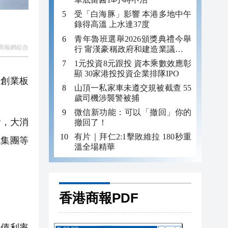
受「白海豚」影響 本港多地中午
錄得高溫 上水達37度
青年魯班選舉2026頒獎典禮今舉
商報網綜合
行 甯漢豪稱政府和建造業議會做
好培訓工作
1元投資8元跟投 資本乘數效應彰
顯 30家港投投資企業排隊IPO
，創業板
山頂一私家車未遵交規被截查 55
歲司機涉襲警被捕
微信新功能：可以「撤回」你的
看，大消
撤回了！
有片｜拜仁2:1擊敗維拉 180秒重
汽集團等
溫全場精華
香港商報PDF
債利率