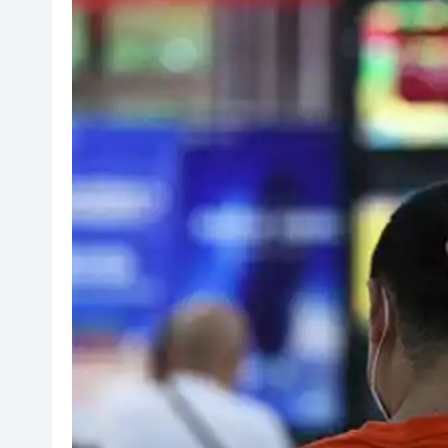
有片丨迪麗熱巴驚喜現身香港 高
超萬名「嘗鮮客」赴河源萬綠湖
央媒省媒灣區媒體採風團走進