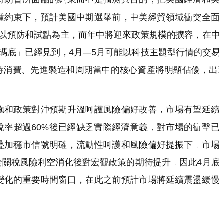
種約束下，預計美國中期選舉前，中美經貿領域衝突全
對以預防和試點為主，而年中將迎來政策規模的擴容，在
碼底」已經見到，4月—5月可能以科技主題型行情的交
消費、先進製造和周期當中的核心資產將明顯佔優，出現
和政策對沖預期升溫呵護風險偏好改善，市場有望延續
稅率超過60%後已經缺乏實際經濟意義，對市場的衝擊
疊加穩市信號明確，流動性呵護和風險偏好提振下，市
於關稅風險利空消化後對宏觀政策的期待提升，因此4月
變化的重要時間窗口，在此之前預計市場將延續震盪緩