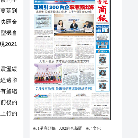
面蔓延到
中央匯金
易型機會
2021
震盪緩
已經邊際
場有望繼
底前後的
慢上行的