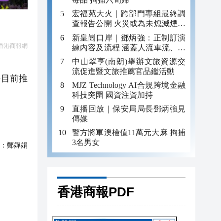
宏福苑大火｜跨部門專組最終調
查報告公開 火災或為未熄滅煙頭
引發
新皇崗口岸｜鄧炳強：正制訂演
香港商報網
練內容及流程 涵蓋人流車流、緊
急應變等
中山翠亨(南朗)舉辦文旅資源交
流促進暨文旅推薦官品鑑活動
持目前推
MJZ Technology AI合規跨境金融
科技突圍 國資注資加持
直播回放｜保安局局長鄧炳強見
傳媒
警方將軍澳檢值11萬元大麻 拘捕
3名男女
：
鄭嬋娟
香港商報PDF