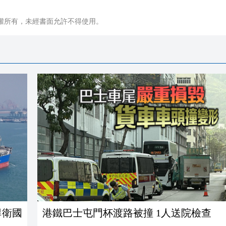
權所有，未經書面允許不得使用。
捍衛國
港鐵巴士屯門杯渡路被撞 1人送院檢查