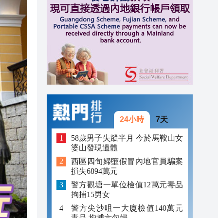
23:38
23:29
23:21
24小時
7天
58歲男子失蹤半月 今於馬鞍山女
婆山發現遺體
西區四旬婦墮假冒內地官員騙案
損失6894萬元
警方觀塘一單位檢值12萬元毒品
拘捕15男女
警方尖沙咀一大廈檢值140萬元
毒品 拘捕六旬婦