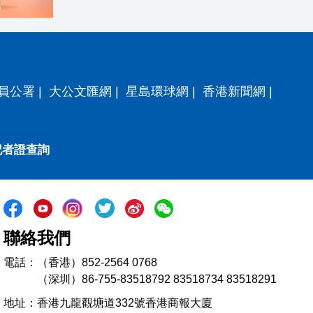
員公署
|
大公文匯網
|
星島環球網
|
香港新聞網
|
記者證查詢
聯絡我們
電話：（香港）852-2564 0768
（深圳）86-755-83518792 83518734 83518291
地址：香港九龍觀塘道332號香港商報大廈