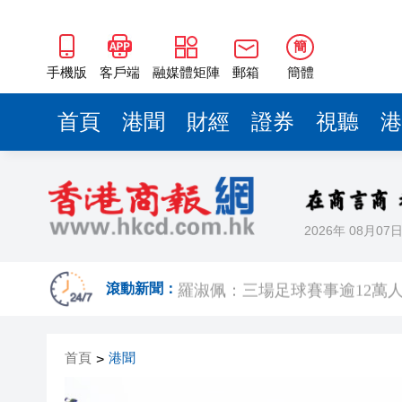
簡
手機版
客戶端
融媒體矩陣
郵箱
簡體
首頁
港聞
財經
證券
視聽
港
2026年 08月07
有片｜楊明莊思明大婚後急返港
羅淑佩：三場足球賽事逾12萬
滾動新聞：
SK海力士斥逾3000億建兩座晶
首頁
港聞
>
有片丨【《愛回家》迎大結局】
叔」黎彼得
入境處反非法勞工行動拘12人