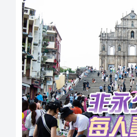
社署籲市民提防偽冒社署通訊
李家超：鼓勵保險業開發跨境產
車路士主帥星