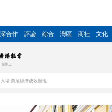
深合作
評論
綜合
灣區
商社
文化
日
星期五
看大結局：感激愛回家助走出低谷 不捨大家庭
人入場 票尾經濟成效顯現
圓廠
銀髮男團「大四喜」：十年深厚情誼 有歡亦有淚 緬懷