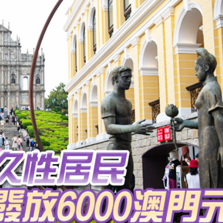
程式賬戶
品 便利灣區居民
將粉嶺揮桿 為香港行畫圓滿句號