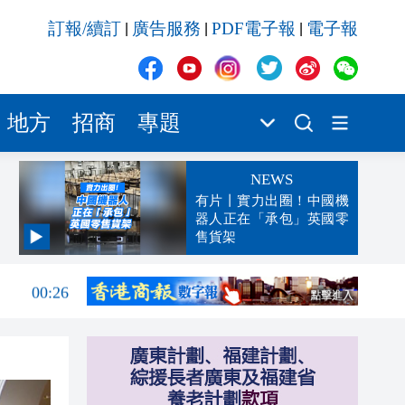
訂報/續訂
廣告服務
PDF電子報
電子報
|
|
|
地方
招商
專題
NEWS
有片丨實力出圈！中國機
器人正在「承包」英國零
售貨架
00:45
00:26
00:16
「豹
23:58
23:45