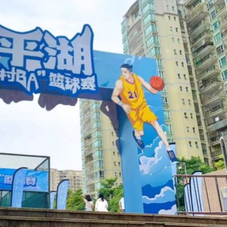
說：看見的人會幸運
首日早盤漲逾七成
以吃的毛筆」網民點贊：滿腹墨水