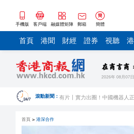
簡
手機版
客戶端
融媒體矩陣
郵箱
簡體
首頁
港聞
財經
證券
視聽
港
2026年 08月07
今晚啟德對戰 拜仁維拉可演
有片丨實力出圈！中國機器人
滾動新聞：
有片〡南亞裔小孩跑出馬路 3
首頁
港深合作
>
恒隆委任蔡德粦接替盧韋柏任CEO
華僑銀行上半年純利按年增13%至