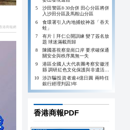
沙田警區8·30合併 田心分區將併
入沙田分區及馬鞍山分區
食環署引入內地捕蚊神器「吞天
香港商報網
蛙」
有片〡拜仁公開訓練 變了簽名放
題 球迷滿載而歸
陳國基視察皇崗口岸 要求確保通
關安全與秩序萬無一失
港區全國人大代表團考察安徽涇
縣 調研紅色文化保護與非遺活態
傳承
涉詐騙投資者逾4億日圓 兩時任
銀行經理判囚3年
香港商報PDF