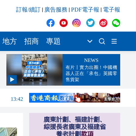
訂報/續訂
廣告服務
PDF電子報
電子報
|
|
|
地方
招商
專題
NEWS
有片丨實力出圈！中國機
器人正在「承包」英國零
售貨架
13:47
13:42
13:32
13:29
13:02