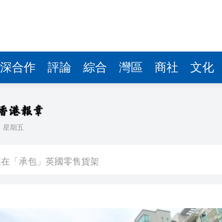
深合作
評論
綜合
灣區
商社
文化
日
星期五
入球騷
正在「承包」英國零售貨架
車及時停下
 10月1日生效
41.95億坡元 中期息47坡仙