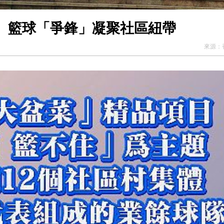
」 籃球「爭鋒」凝聚社區紐帶
來源：