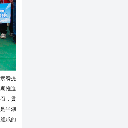
素養提
周期推進
號召，貫
賽是平湖
表組成的