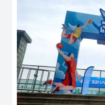
有片〡星空罕見漁火光柱 網民
【新股最前線】拿森科技上市
有片〡霍啟剛FB「當你看見可