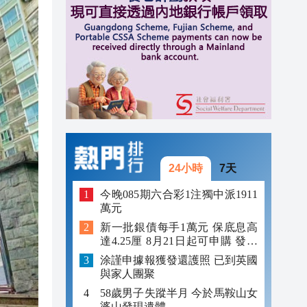
12:59
12:29
12:09
24小時
7天
今晚085期六合彩1注獨中派1911
萬元
新一批銀債每手1萬元 保底息高
達4.25厘 8月21日起可申購 發行
金額最多550億
涂謹申據報獲發還護照 已到英國
與家人團聚
58歲男子失蹤半月 今於馬鞍山女
婆山發現遺體