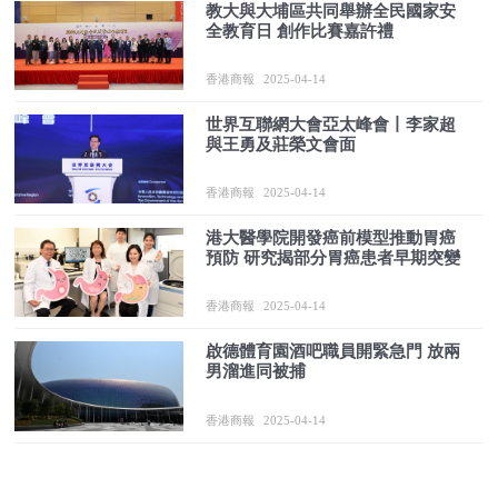
教大與大埔區共同舉辦全民國家安
全教育日 創作比賽嘉許禮
香港商報
2025-04-14
世界互聯網大會亞太峰會丨李家超
與王勇及莊榮文會面
香港商報
2025-04-14
港大醫學院開發癌前模型推動胃癌
預防 研究揭部分胃癌患者早期突變
香港商報
2025-04-14
啟德體育園酒吧職員開緊急門 放兩
男溜進同被捕
香港商報
2025-04-14