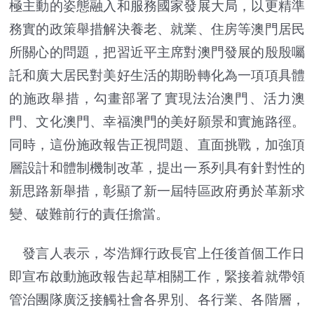
極主動的姿態融入和服務國家發展大局，以更精準
務實的政策舉措解決養老、就業、住房等澳門居民
所關心的問題，把習近平主席對澳門發展的殷殷囑
託和廣大居民對美好生活的期盼轉化為一項項具體
的施政舉措，勾畫部署了實現法治澳門、活力澳
門、文化澳門、幸福澳門的美好願景和實施路徑。
同時，這份施政報告正視問題、直面挑戰，加強頂
層設計和體制機制改革，提出一系列具有針對性的
新思路新舉措，彰顯了新一屆特區政府勇於革新求
變、破難前行的責任擔當。
發言人表示，岑浩輝行政長官上任後首個工作日
即宣布啟動施政報告起草相關工作，緊接着就帶領
管治團隊廣泛接觸社會各界別、各行業、各階層，