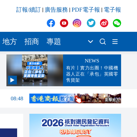
訂報/續訂
廣告服務
PDF電子報
電子報
|
|
|
地方
招商
專題
NEWS
有片丨實力出圈！中國機
器人正在「承包」英國零
售貨架
08:53
08:48
08:33
04:29
00:45