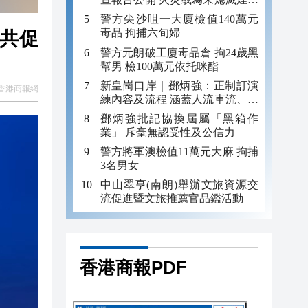
引發
警方尖沙咀一大廈檢值140萬元
毒品 拘捕六旬婦
型共促
警方元朗破工廈毒品倉 拘24歲黑
幫男 檢100萬元依托咪酯
新皇崗口岸｜鄧炳強：正制訂演
香港商報網
練內容及流程 涵蓋人流車流、緊
急應變等
鄧炳強批記協換屆屬「黑箱作
業」 斥毫無認受性及公信力
警方將軍澳檢值11萬元大麻 拘捕
3名男女
中山翠亨(南朗)舉辦文旅資源交
流促進暨文旅推薦官品鑑活動
香港商報PDF