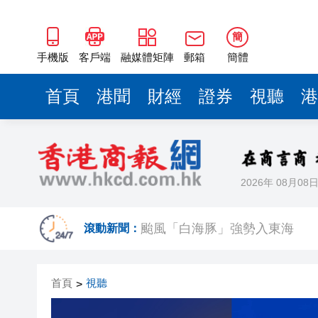
簡
手機版
客戶端
融媒體矩陣
郵箱
簡體
首頁
港聞
財經
證券
視聽
港
2026年 08月08
港股七翻身後26000點阻力較大
颱風「白海豚」強勢入東海
滾動新聞：
宏福苑大火｜何偉豪「黃金戰衣
首頁
視聽
>
有片｜拜仁2:1擊
有片｜楊明莊思明大婚後急返港