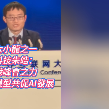
人入場 票尾經濟成效顯現
圓廠
銀髮男團「大四喜」：十年深厚情誼 有歡亦有淚 緬懷