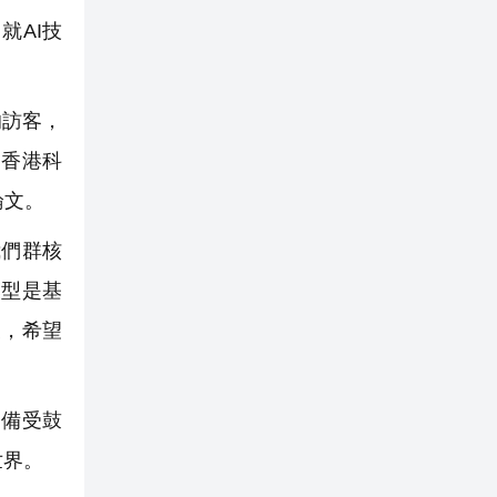
就AI技
的訪客，
如香港科
論文。
我們群核
模型是基
衷，希望
們備受鼓
世界。